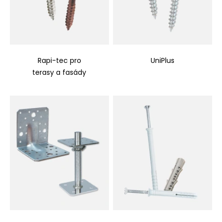
Rapi-tec pro
UniPlus
terasy a fasády