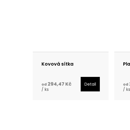
Kovová sítka
Pl
294,47 Kč
Detail
od
od
/ ks
/ k