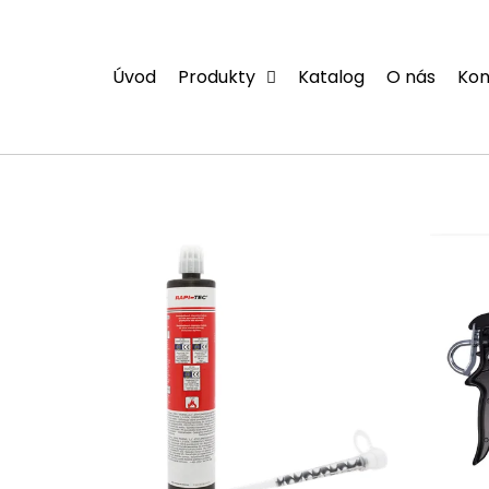
Přejít
na
obsah
Úvod
Produkty
Katalog
O nás
Kon
V
ý
p
i
s