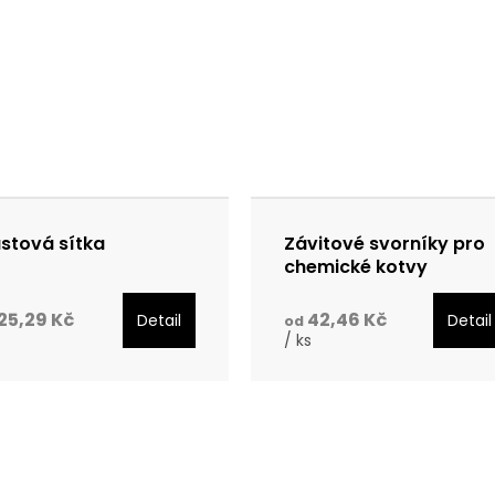
astová sítka
Závitové svorníky pro
chemické kotvy
25,29 Kč
42,46 Kč
Detail
Detail
od
s
/ ks