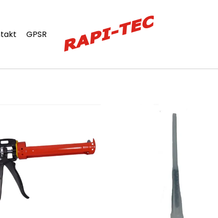
takt
GPSR