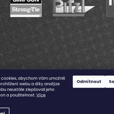
u
 cookies, abychom Vám umožnili
Odmítnout
S
rohlížení webu a díky analýze
bu neustále zlepšovali jeho
kon a použitelnost.
Více
a práva vyhrazena.
ní