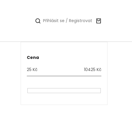
Nákupní
Přihlásit se / Registrovat
košík
P
Cena
o
25
Kč
10425
Kč
s
t
r
a