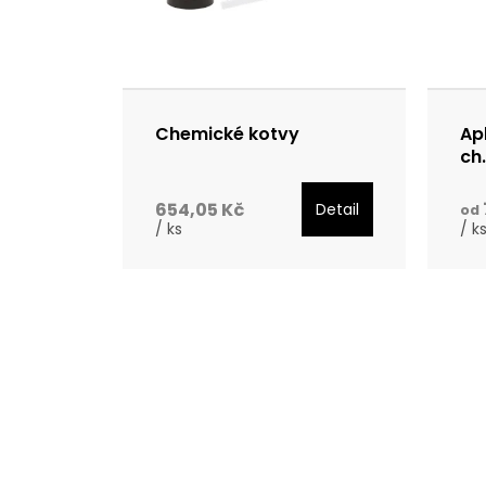
p
r
o
Chemické kotvy
Ap
ch
d
654,05 Kč
Detail
od
u
/ ks
/ k
k
t
ů