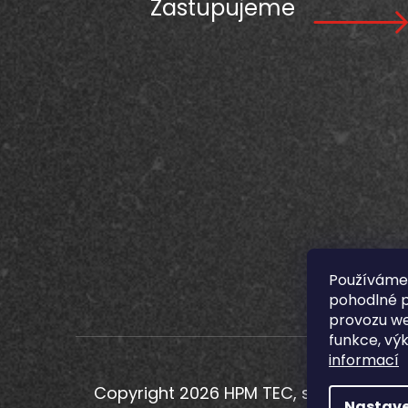
Zastupujeme
Používáme
pohodlné p
provozu we
funkce, vý
informací
Copyright 2026
HPM TEC, s.r.o.
. Všechn
Nastave