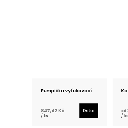
Pumpička vyfukovací
Ka
847,42 Kč
Detail
od
/ ks
/ k