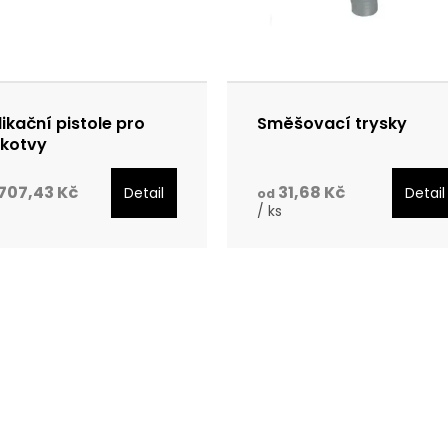
likační pistole pro
Směšovací trysky
.kotvy
707,43 Kč
31,68 Kč
Detail
Detail
od
s
/ ks