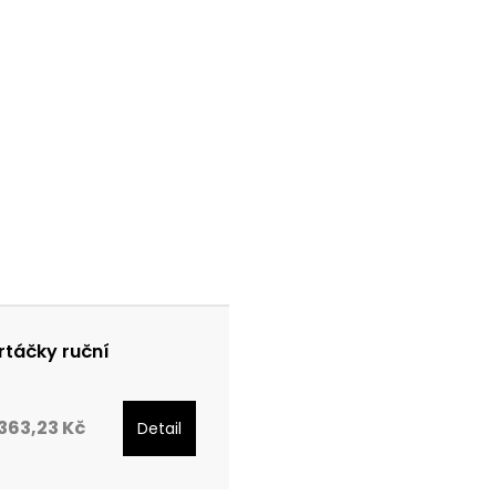
rtáčky ruční
363,23 Kč
Detail
s