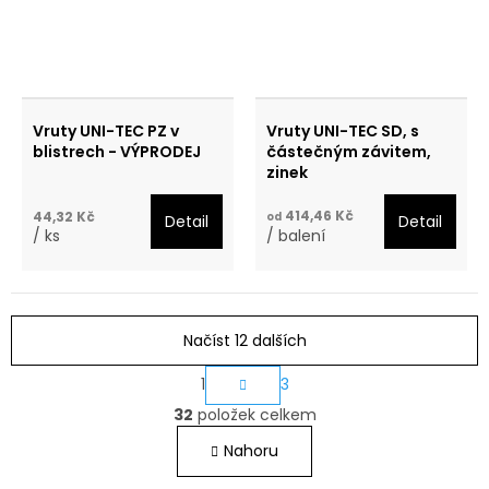
Vruty UNI-TEC PZ v
Vruty UNI-TEC SD, s
blistrech - VÝPRODEJ
částečným závitem,
zinek
414,46 Kč
44,32 Kč
od
Detail
Detail
/ ks
/ balení
Načíst 12 dalších
S
1
3
O
t
32
položek celkem
v
r
Nahoru