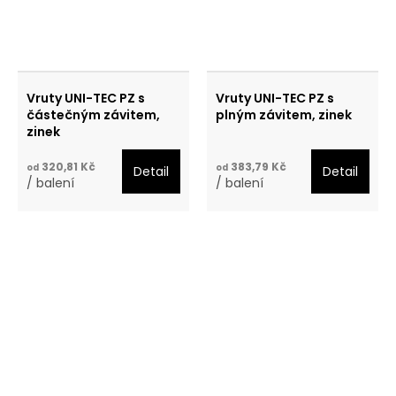
Vruty UNI-TEC PZ s
Vruty UNI-TEC PZ s
částečným závitem,
plným závitem, zinek
zinek
320,81 Kč
383,79 Kč
od
od
Detail
Detail
/ balení
/ balení