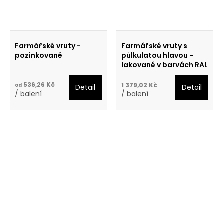
Farmářské vruty -
Farmářské vruty s
pozinkované
půlkulatou hlavou -
lakované v barvách RAL
536,26 Kč
1 379,02 Kč
od
Detail
Detail
/ balení
/ balení