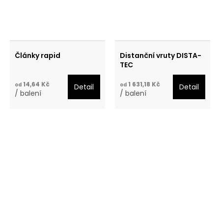
Články rapid
Distanční vruty DISTA-
TEC
14,64 Kč
1 631,18 Kč
od
od
Detail
Detail
/ balení
/ balení