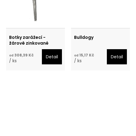
Botky zarážecí -
Bulldogy
žárově zinkované
308,39 Kč
15,17 Kč
od
od
Detail
Detail
/ ks
/ ks