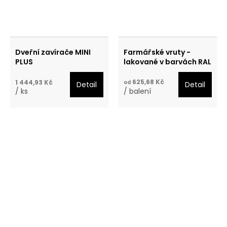
Dveřní zavírače MINI
Farmářské vruty -
PLUS
lakované v barvách RAL
625,68 Kč
1 444,93 Kč
od
Detail
Detail
/ ks
/ balení