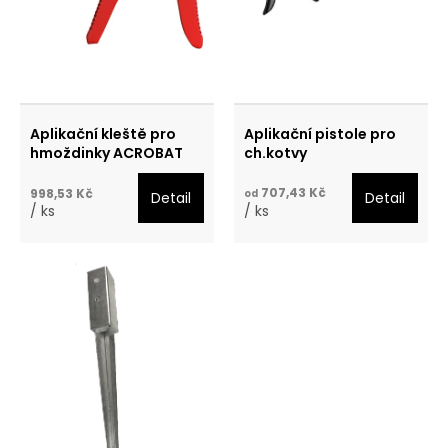
p
r
o
Aplikační kleště pro
Aplikační pistole pro
d
hmoždinky ACROBAT
ch.kotvy
u
707,43 Kč
998,53 Kč
od
Detail
Detail
/ ks
/ ks
k
t
ů