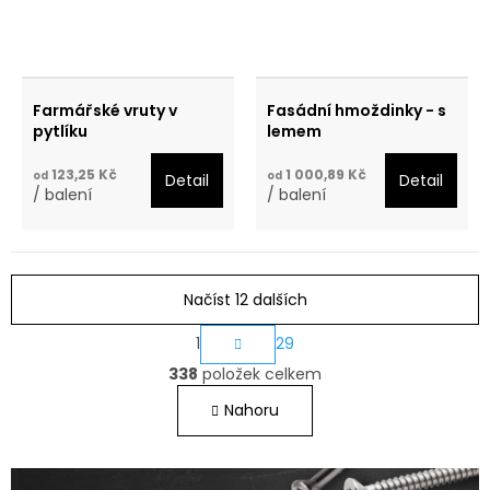
Farmářské vruty v
Fasádní hmoždinky - s
pytlíku
lemem
123,25 Kč
1 000,89 Kč
od
od
Detail
Detail
/ balení
/ balení
Načíst 12 dalších
S
1
29
O
t
338
položek celkem
v
r
Nahoru
á
l
n