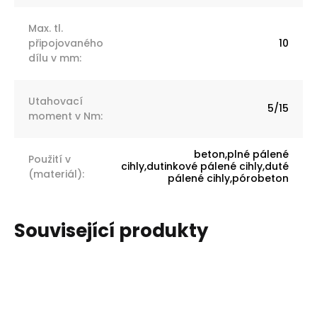
Max. tl.
připojovaného
10
dílu v mm
:
Utahovací
5/15
moment v Nm
:
beton,plné pálené
Použití v
cihly,dutinkové pálené cihly,duté
(materiál)
:
pálené cihly,pórobeton
Související produkty