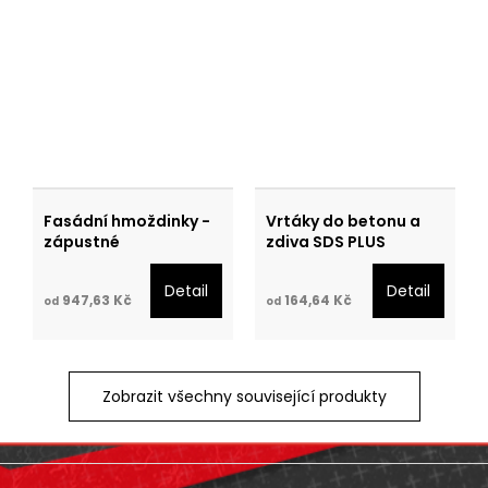
Fasádní hmoždinky -
Vrtáky do betonu a
zápustné
zdiva SDS PLUS
Detail
Detail
947,63 Kč
164,64 Kč
od
od
Zobrazit všechny související produkty
Z