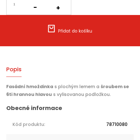
Přidat do košíku
Popis
Fasádní hmoždinka
s plochým lemem a
šroubem se
6ti hrannou hlavou
s vylisovanou podložkou.
Kód produktu
:
78710080