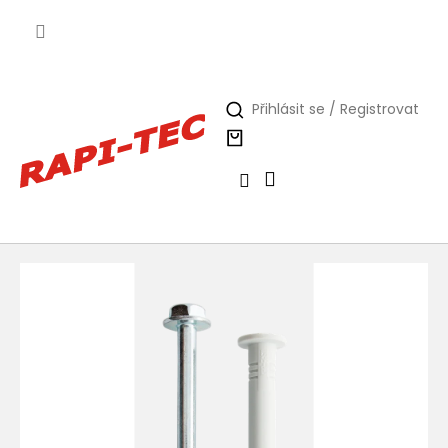
Přejít
na
obsah
Přihlásit se / Registrovat
Nákupní
košík