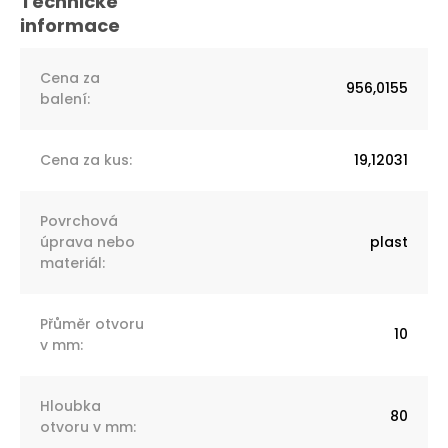
Cena za
956,0155
balení
:
Cena za kus
:
19,12031
Povrchová
úprava nebo
plast
materiál
:
Přůměr otvoru
10
v mm
:
Hloubka
80
otvoru v mm
: