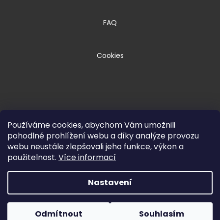
FAQ
Cookies
Používáme cookies, abychom Vám umožnili
pohodlné prohlížení webu a díky analýze provozu
webu neustále zlepšovali jeho funkce, výkon a
Copyright 2026
HPM TEC, s.r.o.
. Všechna
použitelnost.
Více informací
práva vyhrazena.
Nastavení
Vytvořil Shoptet Premium
Odmítnout
Souhlasím