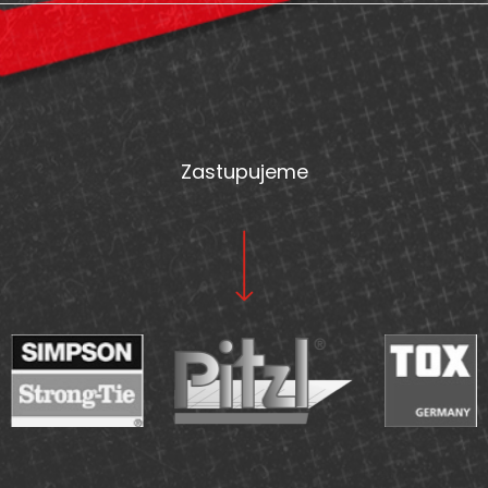
Z
á
p
a
t
Zastupujeme
í