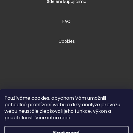
Sdělení kupujícímu
FAQ
Cookies
Používáme cookies, abychom Vám umožnili
pohodlné prohlížení webu a díky analýze provozu
webu neustále zlepšovali jeho funkce, výkon a
Copyright 2026
HPM TEC, s.r.o.
. Všechna
použitelnost.
Více informací
práva vyhrazena.
Nastavení