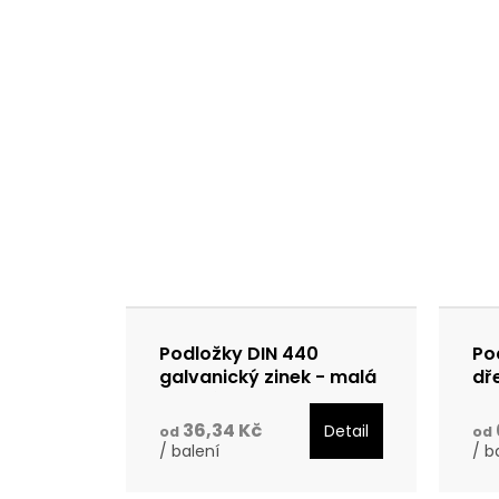
Podložky DIN 440
Po
galvanický zinek - malá
dř
balení
ne
36,34 Kč
Detail
od
od
/ balení
/ b