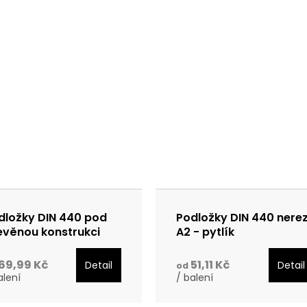
dložky DIN 440 pod
Podložky DIN 440 nere
evěnou konstrukci
A2 - pytlík
rez A2
69,99 Kč
51,11 Kč
Detail
Detail
od
alení
/ balení