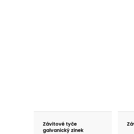
Závitové tyče
Zá
galvanický zinek