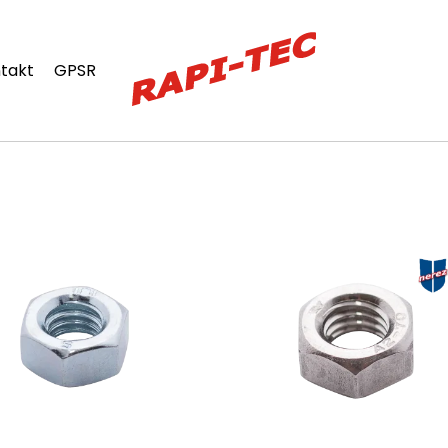
takt
GPSR