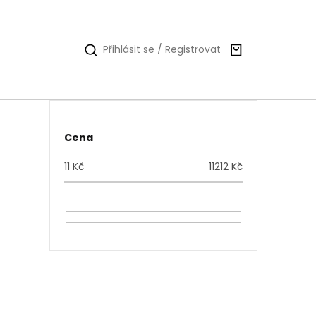
Nákupní
Přihlásit se / Registrovat
košík
P
Cena
o
11
Kč
11212
Kč
s
t
r
a