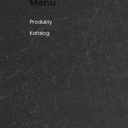
Menu
a
t
Produkty
Katalog
í