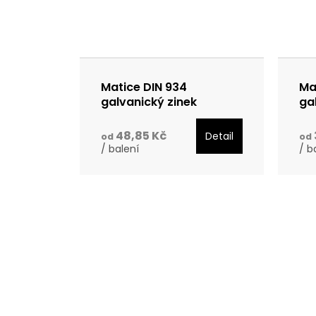
p
r
o
Matice DIN 934
Ma
galvanický zinek
ga
d
ba
48,85 Kč
Detail
od
od
u
/ balení
/ b
k
t
ů