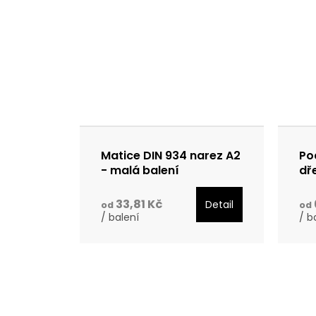
Matice DIN 934 narez A2
Po
- malá balení
dř
ga
33,81 Kč
Detail
od
od
/ balení
/ b