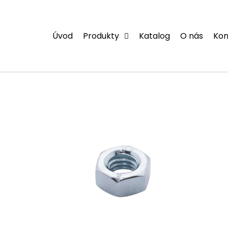
Přejít
na
obsah
Úvod
Produkty
Katalog
O nás
Kon
V
ý
p
i
s