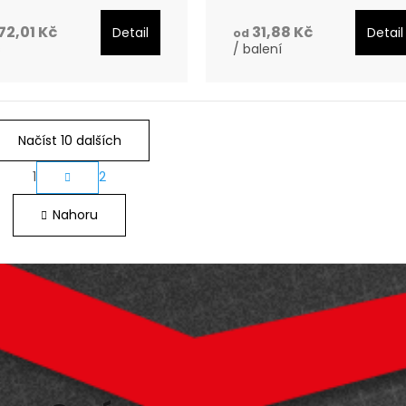
72,01 Kč
31,88 Kč
Detail
Detail
od
s
/ balení
Načíst 10 dalších
S
1
2
O
t
Nahoru
v
r
l
á
á
n
d
k