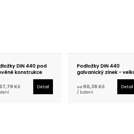
dložky DIN 440 pod
Podložky DIN 440
evěné konstrukce
galvanický zinek - velk
lvanický zinek
balení
67,79 Kč
60,36 Kč
Detail
Detail
od
alení
/ balení