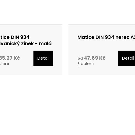
tice DIN 934
Matice DIN 934 nerez A
lvanický zinek - malá
lení
35,27 Kč
47,69 Kč
Detail
Detail
od
alení
/ balení