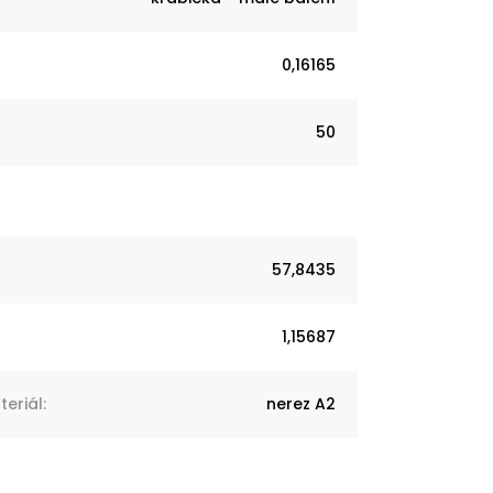
0,16165
50
57,8435
1,15687
eriál
:
nerez A2