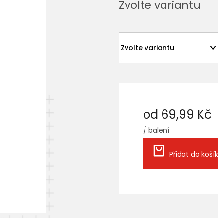
Zvolte variantu
od
69,99 Kč
/ balení
Měrná
cena:
Přidat do koší