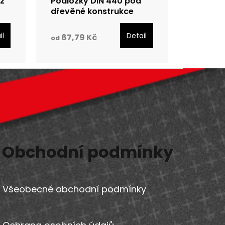
ez
Podložky DIN 440 pod
dřevěné konstrukce
galvanický zinek
il
Detail
67,79 Kč
od
Obchodní podmínky
Všeobecné obchodní podmínky