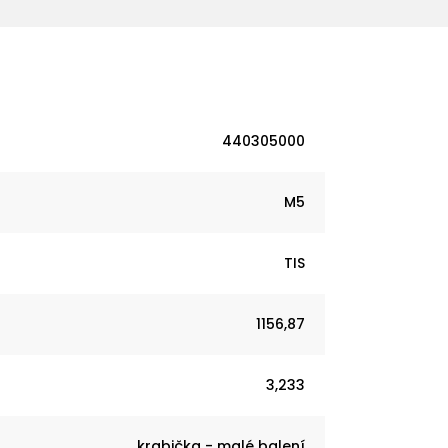
440305000
M5
TIS
1156,87
3,233
krabička - malé balení