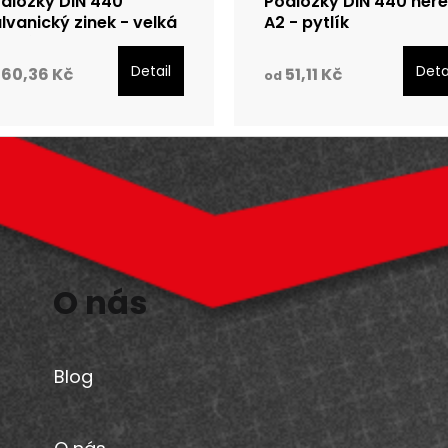
dložky DIN 440
Podložky DIN 440 ner
lvanický zinek - velká
A2 - pytlík
lení
Detail
Deta
60,36 Kč
51,11 Kč
od
O nás
Blog