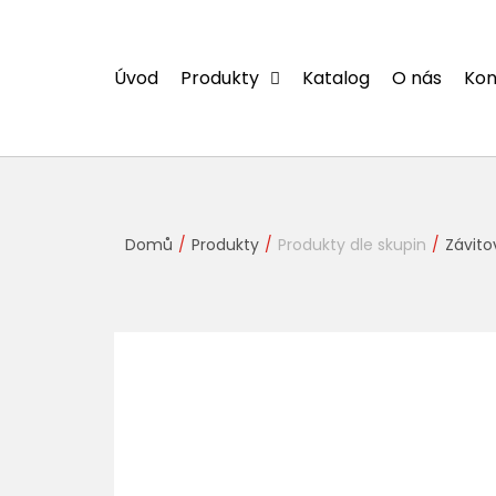
Přejít
na
obsah
Úvod
Produkty
Katalog
O nás
Kon
Domů
Produkty
Produkty dle skupin
Závito