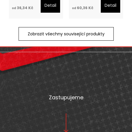
Detail
Detail
36,34 Kč
60,36 Kč
od
od
Zobrazit všechny související produkty
Z
á
p
a
t
Zastupujeme
í