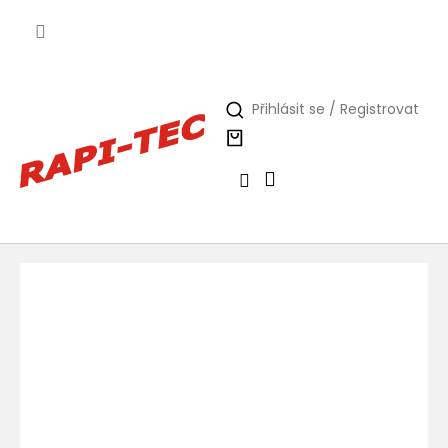
Přejít
na
obsah
Přihlásit se / Registrovat
Nákupní
košík