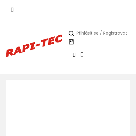
Přejít
na
obsah
Přihlásit se / Registrovat
Nákupní
košík