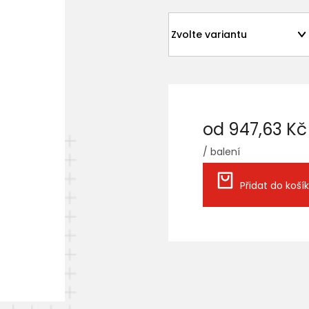
od
947,63 Kč
/ balení
Měrná
cena:
Přidat do koší