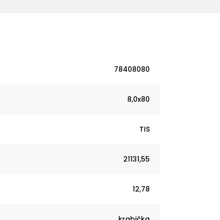
78408080
8,0x80
TIS
21131,55
12,78
krabička