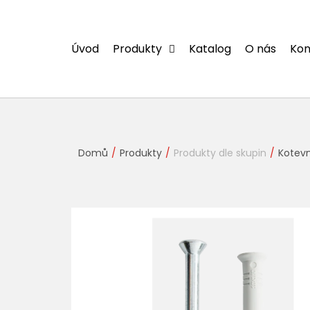
Přejít
na
obsah
Úvod
Produkty
Katalog
O nás
Kon
Domů
Produkty
Produkty dle skupin
Kotevn