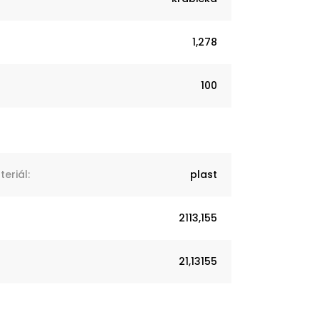
1,278
100
eriál
:
plast
2113,155
21,13155