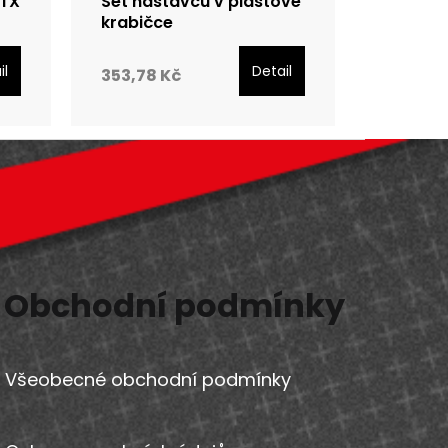
 TX
Set nástavců v plastové
krabičce
il
Detail
353,78 Kč
Obchodní podmínky
Všeobecné obchodní podmínky