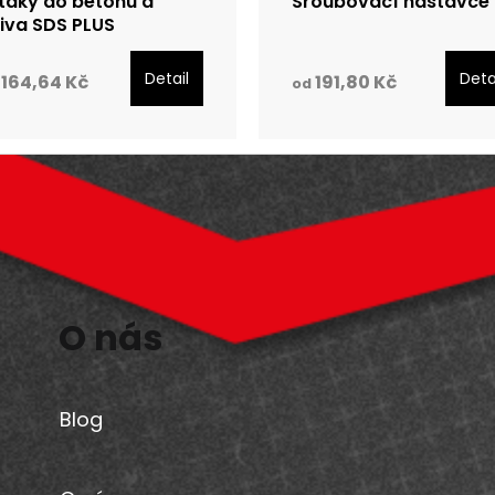
táky do betonu a
Šroubovací nástavce
iva SDS PLUS
Detail
Deta
164,64 Kč
191,80 Kč
od
O nás
Blog