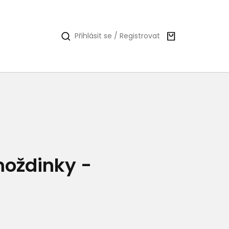
Nákupní
Přihlásit se / Registrovat
košík
oždinky -