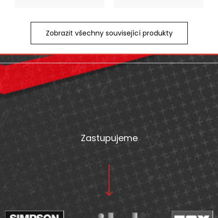
Zobrazit všechny související produkty
Z
á
p
a
t
Zastupujeme
í