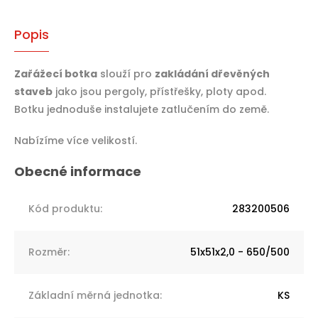
Popis
Zařážecí botka
slouží pro
zakládání dřevěných
staveb
jako jsou pergoly, přístřešky, ploty apod.
Botku jednoduše instalujete zatlučením do země.
Nabízíme více velikostí.
Kód produktu
:
283200506
Rozměr
:
51x51x2,0 - 650/500
Základní měrná jednotka
:
KS