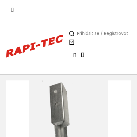
Přejít
na
obsah
Přihlásit se / Registrovat
Nákupní
košík