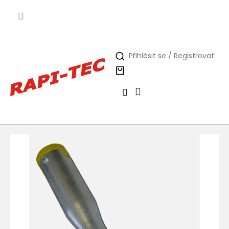
Přejít
na
obsah
Přihlásit se / Registrovat
Nákupní
košík