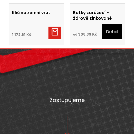
Klíč na zemní vrut
Botky zarážecí -
žárově zinkované
Detail
308,39 Kč
1 172,61 Kč
od
Z
á
p
a
t
Zastupujeme
í