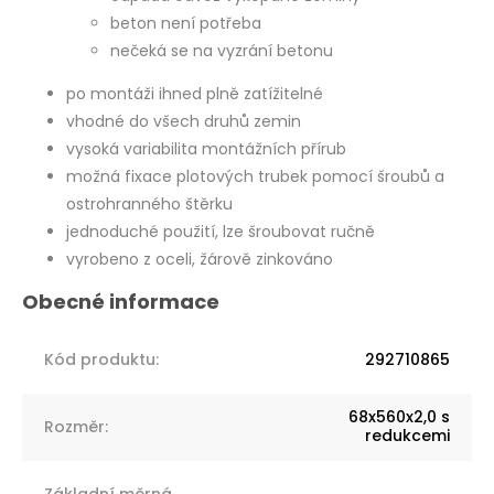
beton není potřeba
nečeká se na vyzrání betonu
po montáži ihned plně zatížitelné
vhodné do všech druhů zemin
vysoká variabilita montážních přírub
možná fixace plotových trubek pomocí šroubů a
ostrohranného štěrku
jednoduché použití, lze šroubovat ručně
vyrobeno z oceli, žárově zinkováno
Kód produktu
:
292710865
68x560x2,0 s
Rozměr
:
redukcemi
Základní měrná