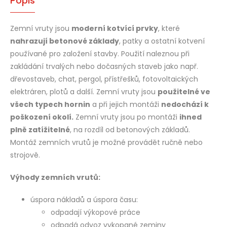
Popis
Zemní vruty jsou
moderní kotvící prvky
, které
nahrazují betonové základy
, patky a ostatní kotvení
používané pro založení stavby. Použití naleznou při
zakládání trvalých nebo dočasných staveb jako např.
dřevostaveb, chat, pergol, přístřešků, fotovoltaických
elektráren, plotů a další. Zemní vruty jsou
použitelné ve
všech typech hornin
a při jejich montáži
nedochází k
poškození okolí.
Zemní vruty jsou po montáži
ihned
plně zatížitelné
, na rozdíl od betonových základů.
Montáž zemních vrutů je možné provádět ručně nebo
strojově.
Výhody zemních vrutů:
úspora nákladů a úspora času:
odpadají výkopové práce
odpadá odvoz vykopané zeminy