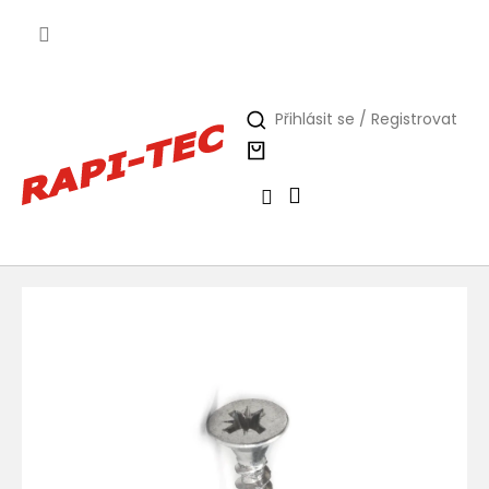
Přejít
na
obsah
Přihlásit se / Registrovat
Nákupní
košík