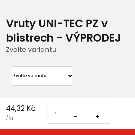
Vruty UNI-TEC PZ v
blistrech - VÝPRODEJ
Zvolte variantu
44,32 Kč
/ ks
Měrná
cena: