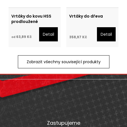
Vrtáky do kovu HSS
Vrtáky do dřeva
prodloužené
Detail
Detail
63,89 Kč
358,97 Kč
od
Zobrazit všechny související produkty
Z
á
p
a
t
Zastupujeme