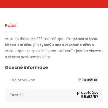
Popis
Vrták do dřeva DIN 338 HSS má speciální
pravotočivou
širokou drážku
pro
rychlý odvod vrtaného dřeva.
Vrták disponuje speciální geometrií ostří s jedním hlavním
a dvěma postranními břity.
Kód produktu
:
1594.055.00
pravotočivý
Rozměr
:
5,5x92/57