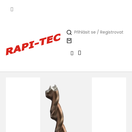
Přejít
na
obsah
Přihlásit se / Registrovat
Nákupní
košík