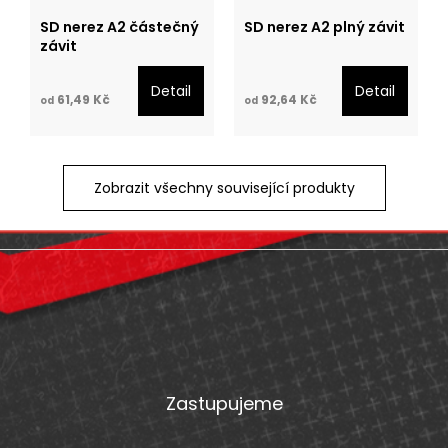
SD nerez A2 částečný
SD nerez A2 plný závit
závit
Detail
Detail
61,49 Kč
92,64 Kč
od
od
Zobrazit všechny související produkty
Z
á
p
a
t
Zastupujeme
í