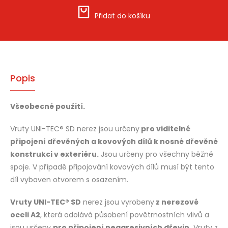
Přidat do košíku
Popis
Všeobecné použití.
Vruty UNI-TEC® SD nerez jsou určeny
pro viditelné
připojení dřevěných a kovových dílů k nosné dřevěné
konstrukci v exteriéru.
Jsou určeny pro všechny běžné
spoje. V případě připojování kovových dílů musí být tento
díl vybaven otvorem s osazením.
Vruty UNI-TEC® SD
nerez jsou vyrobeny
z nerezové
oceli A2
, která odolává působení povětrnostních vlivů a
jsou určeny
pro připojení neagresivních dřevin.
Vruty z