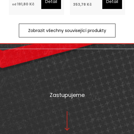
Detail
Detail
191,80 Kč
353,78 Kč
od
Zobrazit všechny související produkty
Z
á
p
a
t
Zastupujeme
í