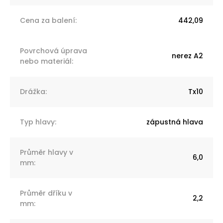
Cena za balení
:
442,09
Povrchová úprava
nerez A2
nebo materiál
:
Drážka
:
Tx10
Typ hlavy
:
zápustná hlava
Průměr hlavy v
6,0
mm
:
Průměr dříku v
2,2
mm
: