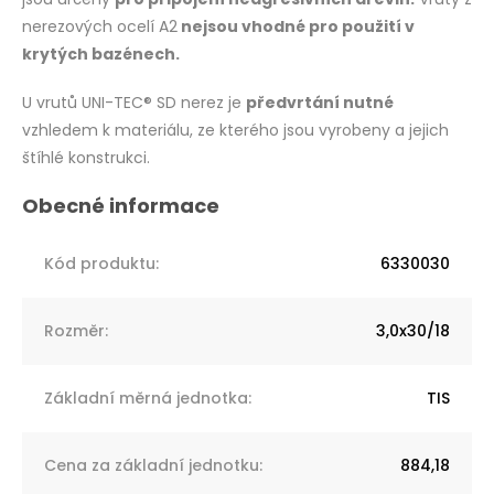
nerezových ocelí A2
nejsou vhodné pro použití v
krytých bazénech.
U vrutů UNI-TEC® SD nerez je
předvrtání nutné
vzhledem k materiálu, ze kterého jsou vyrobeny a jejich
štíhlé konstrukci.
Kód produktu
:
6330030
Rozměr
:
3,0x30/18
Základní měrná jednotka
:
TIS
Cena za základní jednotku
:
884,18