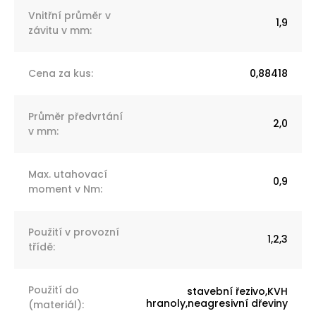
Vnitřní průměr v
1,9
závitu v mm
:
Cena za kus
:
0,88418
Průměr předvrtání
2,0
v mm
:
Max. utahovací
0,9
moment v Nm
:
Použití v provozní
1,2,3
třídě
:
Použití do
stavební řezivo,KVH
hranoly,neagresivní dřeviny
(materiál)
: