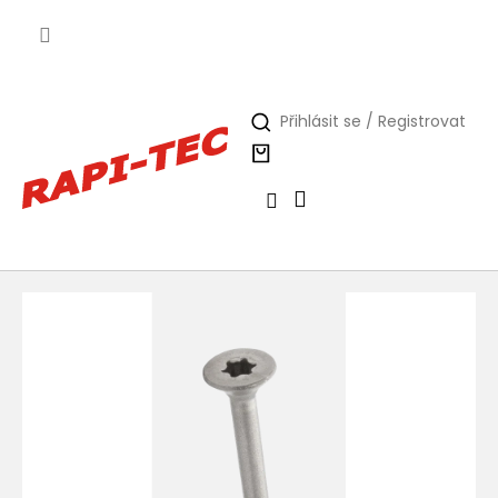
Přejít
na
obsah
Přihlásit se / Registrovat
Nákupní
košík