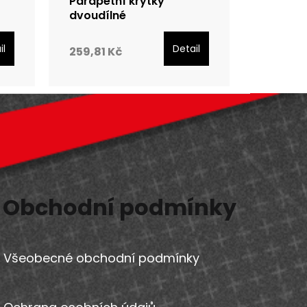
Parapetní krytky
dvoudílné
u
il
Detail
259,81 Kč
Obchodní podmínky
Všeobecné obchodní podmínky