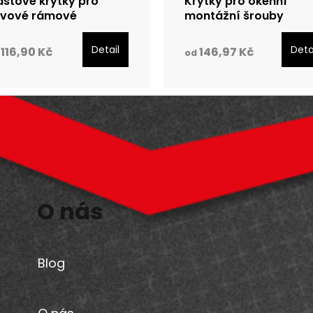
astové krytky pro
Krytky pro okenní
vové rámové
montážní šrouby
oždinky
TURBO-TEC s válcovo
hlavou
Detail
Deta
116,90 Kč
146,97 Kč
od
O nás
Blog