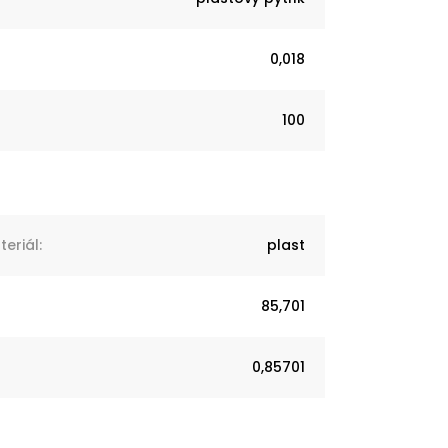
0,018
100
eriál
:
plast
85,701
0,85701