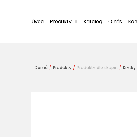
Přejít
na
obsah
Úvod
Produkty
Katalog
O nás
Kon
Domů
Produkty
Produkty dle skupin
Krytky