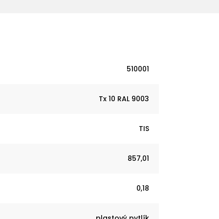
510001
Tx 10 RAL 9003
TIS
857,01
0,18
plastový pytlík