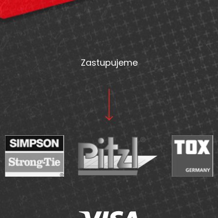
á
p
a
t
Zastupujeme
í