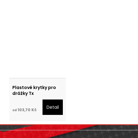
Plastové krytky pro
drážky Tx
Detail
103,70 Kč
od
Z