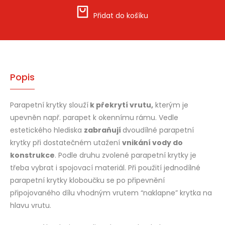
Přidat do košíku
Popis
Parapetní krytky slouží
k překrytí vrutu,
kterým je
upevněn např. parapet k okennímu rámu. Vedle
estetického hlediska
zabraňují
dvoudílné parapetní
krytky při dostatečném utažení
vnikání vody do
konstrukce
. Podle druhu zvolené parapetní krytky je
třeba vybrat i spojovací materiál. Při použití jednodílné
parapetní krytky kloboučku se po připevnění
připojovaného dílu vhodným vrutem “naklapne” krytka na
hlavu vrutu.