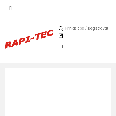
Přejít
na
obsah
Přihlásit se / Registrovat
Nákupní
košík