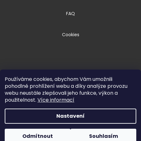
FAQ
Cookies
Používáme cookies, abychom Vám umožnili
pohodlné prohlížení webu a díky analýze provozu
webu neustále zlepšovali jeho funkce, výkon a
Copyright 2026
HPM TEC, s.r.o.
. Všechna
použitelnost.
Více informací
práva vyhrazena.
Nastavení
Vytvořil Shoptet Premium
Odmítnout
Souhlasím