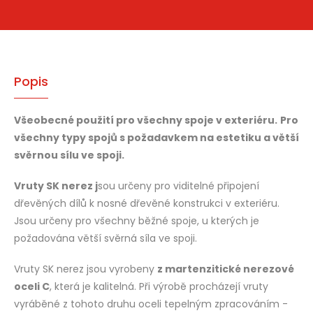
Popis
Všeobecné použití pro všechny spoje v exteriéru.
Pro
všechny typy spojů s požadavkem na estetiku a větší
svěrnou sílu ve spoji.
Vruty SK nerez j
sou určeny pro viditelné připojení
dřevěných dílů k nosné dřevěné konstrukci v exteriéru.
Jsou určeny pro všechny běžné spoje, u kterých je
požadována větší svěrná síla ve spoji.
Vruty SK nerez jsou vyrobeny
z martenzitické nerezové
oceli C
, která je kalitelná. Při výrobě procházejí vruty
vyráběné z tohoto druhu oceli tepelným zpracováním -