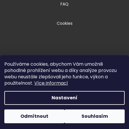
FAQ
Cookies
Používáme cookies, abychom Vám umožnili
pohodlné prohlížení webu a díky analýze provozu
webu neustále zlepšovali jeho funkce, výkon a
Copyright 2026
HPM TEC, s.r.o.
. Všechna
použitelnost.
Více informací
práva vyhrazena.
Nastavení
Vytvořil Shoptet Premium
Odmítnout
Souhlasím