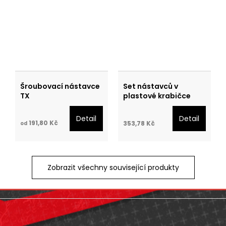
Šroubovací nástavce
Set nástavců v
TX
plastové krabičce
Detail
Detail
191,80 Kč
353,78 Kč
od
Zobrazit všechny související produkty
Z
á