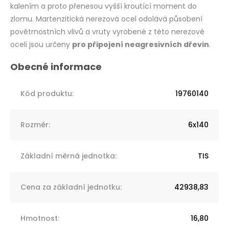
kalením a proto přenesou vyšší kroutící moment do
zlomu. Martenzitická nerezová ocel odolává působení
povětrnostních vlivů a vruty vyrobené z této nerezové
oceli jsou určeny
pro připojení neagresivních dřevin
.
Kód produktu
:
19760140
Rozměr
:
6x140
Základní měrná jednotka
:
TIS
Cena za základní jednotku
:
42938,83
Hmotnost
:
16,80