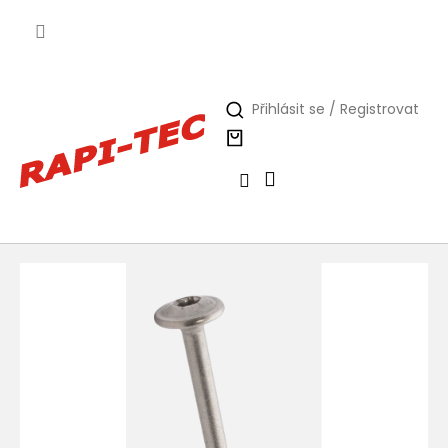
Přejít
na
obsah
Přihlásit se / Registrovat
Nákupní
košík