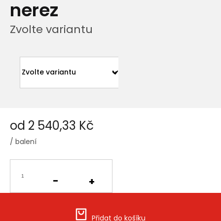
nerez
Zvolte variantu
od
2 540,33 Kč
/ balení
Měrná
cena:
Přidat do košíku