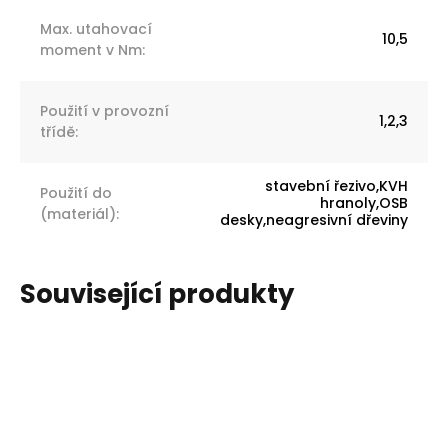
Max. utahovací
10,5
moment v Nm
:
Použití v provozní
1,2,3
třídě
:
stavební řezivo,KVH
Použití do
hranoly,OSB
(materiál)
:
desky,neagresivní dřeviny
Související produkty