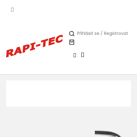
Přejít
na
obsah
Přihlásit se / Registrovat
Nákupní
košík