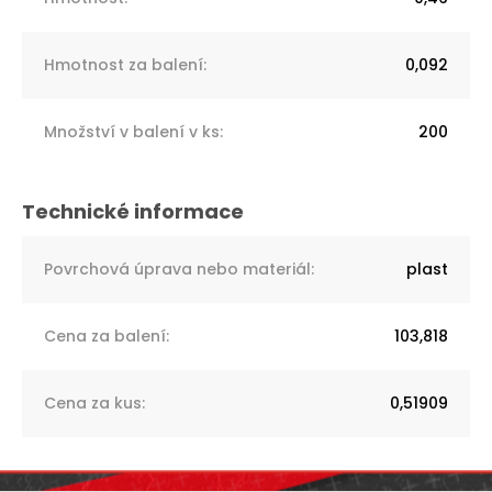
Hmotnost za balení
:
0,092
Množství v balení v ks
:
200
Povrchová úprava nebo materiál
:
plast
Cena za balení
:
103,818
Cena za kus
:
0,51909
Z