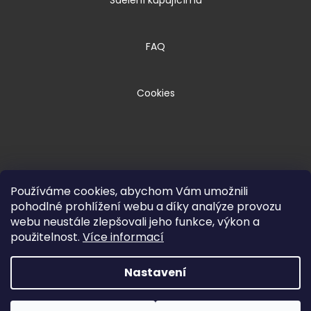
Sdělení kupujícímu
FAQ
Cookies
Používáme cookies, abychom Vám umožnili
pohodlné prohlížení webu a díky analýze provozu
webu neustále zlepšovali jeho funkce, výkon a
Copyright 2026
HPM TEC, s.r.o.
. Všechna
použitelnost.
Více informací
práva vyhrazena.
Nastavení
Vytvořil Shoptet Premium