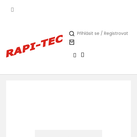
Přejít
na
obsah
Přihlásit se / Registrovat
Nákupní
košík