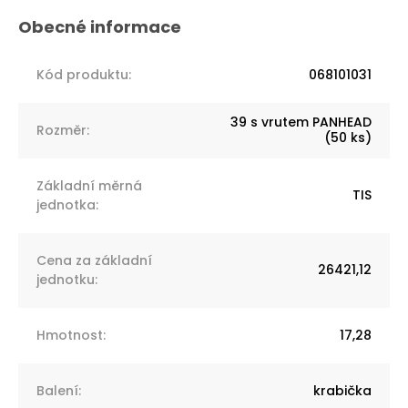
Kód produktu
:
068101031
39 s vrutem PANHEAD
Rozměr
:
(50 ks)
Základní měrná
TIS
jednotka
:
Cena za základní
26421,12
jednotku
:
Hmotnost
:
17,28
Balení
:
krabička