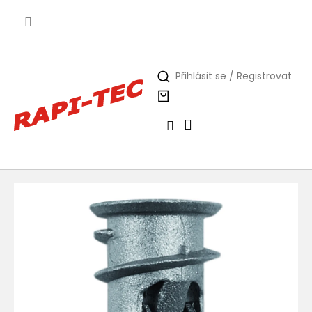
Přejít
na
obsah
Přihlásit se / Registrovat
Nákupní
košík