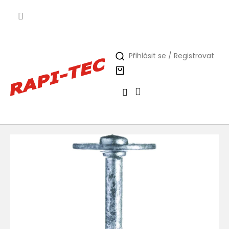
Přejít
na
obsah
Přihlásit se / Registrovat
Nákupní
košík