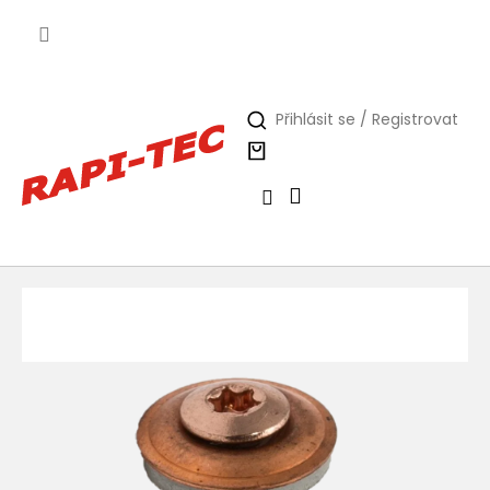
Přejít
na
obsah
Přihlásit se / Registrovat
Nákupní
košík