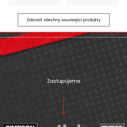
Zobrazit všechny související produkty
Z
á
p
a
t
Zastupujeme
í