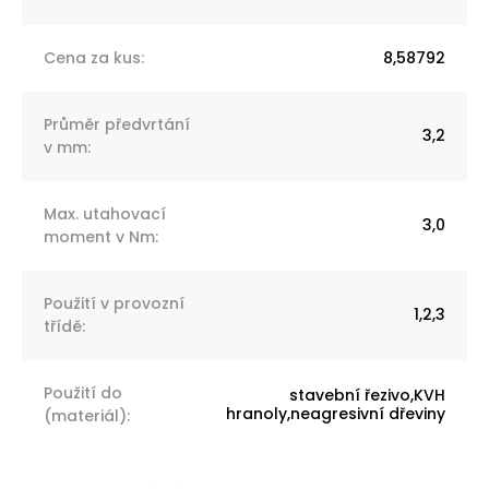
Cena za kus
:
8,58792
Průměr předvrtání
3,2
v mm
:
Max. utahovací
3,0
moment v Nm
:
Použití v provozní
1,2,3
třídě
:
Použití do
stavební řezivo,KVH
hranoly,neagresivní dřeviny
(materiál)
: