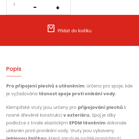
Přidat do košíku
Popis
Pro připojení plechů s utěsněním
. Určeno pro spoje, kde
je vyžadována
těsnost spoje proti vnikání vody.
Klempířské vruty jsou určeny pro
připojování plechů
k
nosné dřevěné konstrukci
v exteriéru.
Spoj je díky
podložce s trvale elastickým
EPDM těsněním
dokonale
utěsněn proti pronikání vody. Vruty jsou vybaveny
jehlovou špičkou
, která zaručuje rychlé propíchnutí