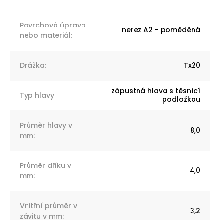
Povrchová úprava
nerez A2 - poměděná
nebo materiál
:
Drážka
:
Tx20
zápustná hlava s těsnící
Typ hlavy
:
podložkou
Průměr hlavy v
8,0
mm
:
Průměr dříku v
4,0
mm
:
Vnitřní průměr v
3,2
závitu v mm
: