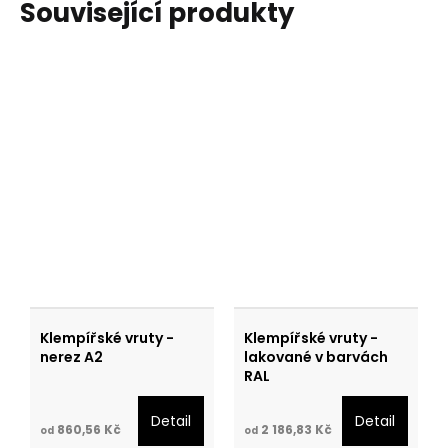
Související produkty
Klempířské vruty -
Klempířské vruty -
nerez A2
lakované v barvách
RAL
Detail
Detail
860,56 Kč
2 186,83 Kč
od
od