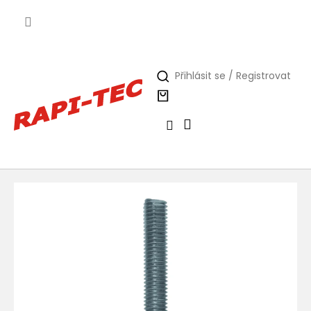
Přejít
na
obsah
Přihlásit se / Registrovat
Nákupní
košík