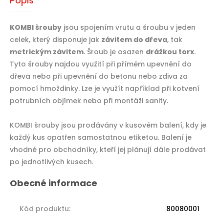
Popis
KOMBI šrouby
jsou spojením vrutu a šroubu v jeden
celek, který disponuje jak
závitem do dřeva
, tak
metrickým závitem
. Šroub je osazen
drážkou torx
.
Tyto šrouby najdou využití při přímém upevnění do
dřeva nebo při upevnění do betonu nebo zdiva za
pomocí hmoždinky. Lze je využít například při kotvení
potrubních objímek nebo při montáži sanity.
KOMBI šrouby jsou prodávány v kusovém balení, kdy je
každý kus opatřen samostatnou etiketou. Balení je
vhodné pro obchodníky, kteří jej plánují dále prodávat
po jednotlivých kusech.
Kód produktu
:
80080001