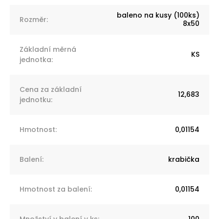
baleno na kusy (100ks)
Rozměr
:
8x50
Základní měrná
KS
jednotka
:
Cena za základní
12,683
jednotku
:
Hmotnost
:
0,01154
Balení
:
krabička
Hmotnost za balení
:
0,01154
Množství v balení v ks
:
100