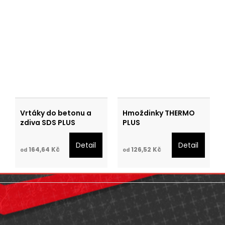
Vrtáky do betonu a
Hmoždinky THERMO
zdiva SDS PLUS
PLUS
Detail
Detail
164,64 Kč
126,52 Kč
od
od
Z
á
p