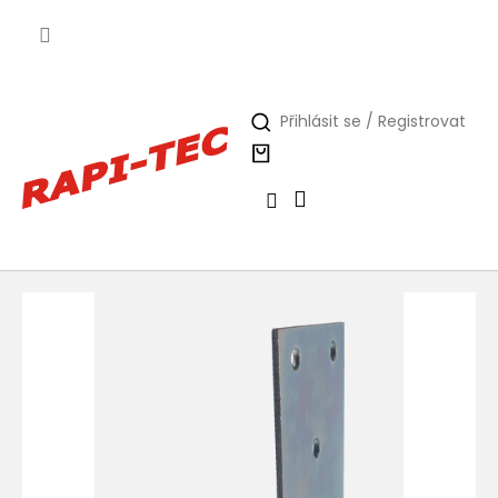
Přejít
na
obsah
Přihlásit se / Registrovat
Nákupní
košík