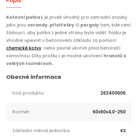
Popis
Kotevní patka L
je prvek vhodný pro zahradní stavby
jako jsou
verandy
,
přístřešky
či
pergoly
tam, kde není
žádoucí, aby patka z jedné strany byla vidět. Patku je
vhodné upevnit v betonovém základu za pomoci
chemické kotvy
nebo pevně ukotvit před betonáží
samotnou. Díky profilu L je možné ukotvení
hranolů o
velkých rozměrech.
Kód produktu
:
263400606
Rozměr
:
60x60x4,0-250
Základní měrná jednotka
:
KS