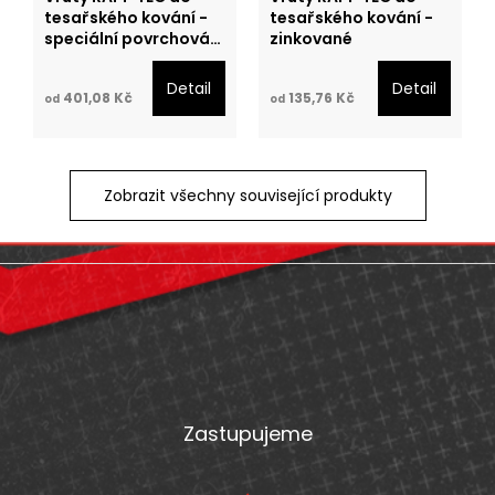
tesařského kování -
tesařského kování -
speciální povrchová
zinkované
úprava
Detail
Detail
401,08 Kč
135,76 Kč
od
od
Zobrazit všechny související produkty
Z
á
p
a
t
Zastupujeme
í