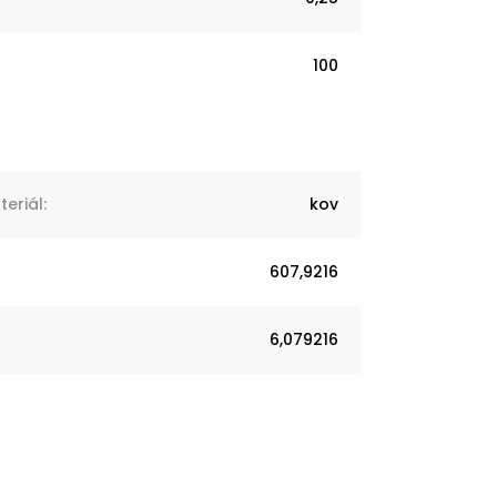
100
eriál
:
kov
607,9216
6,079216