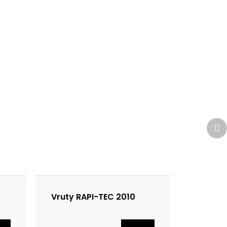
Da
pr
Vruty RAPI-TEC 2010