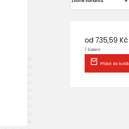
od
735,59 Kč
/ balení
Měrná
cena:
Přidat do koší