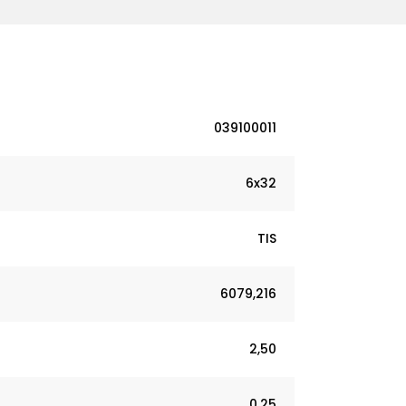
039100011
6x32
TIS
6079,216
2,50
0,25