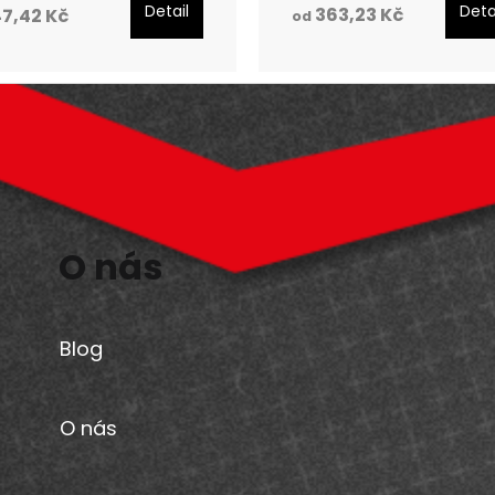
Detail
Deta
363,23 Kč
7,42 Kč
od
O nás
Blog
O nás