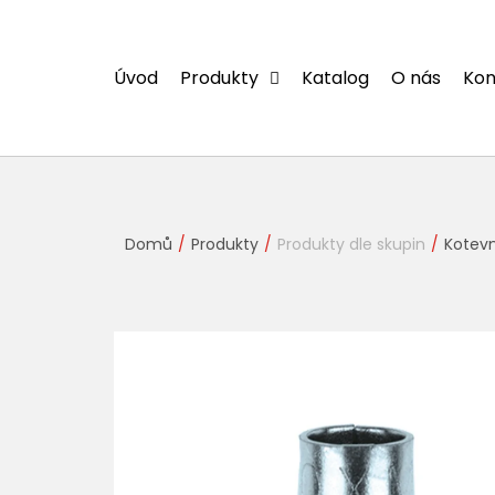
Přejít
na
obsah
Úvod
Produkty
Katalog
O nás
Kon
Domů
Produkty
Produkty dle skupin
Kotevn