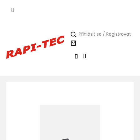
Přejít
na
obsah
Přihlásit se / Registrovat
Nákupní
košík