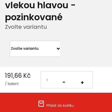
vlekou hlavou -
pozinkované
Zvolte variantu
191,66 Kč
/ balení
Měrná
cena:
Přidat do košíku