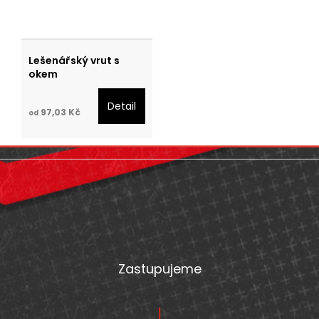
Lešenářský vrut s
okem
Detail
97,03 Kč
od
Z
á
p
a
t
Zastupujeme
í