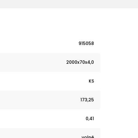
915058
2000x70x4,0
KS
173,25
0,41
volně