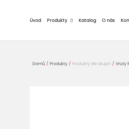
Přejít
na
obsah
Úvod
Produkty
Katalog
O nás
Kon
Domů
Produkty
Produkty dle skupin
Vruty 