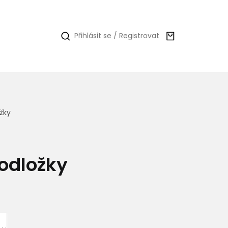
Nákupní
Přihlásit se / Registrovat
košík
žky
odložky