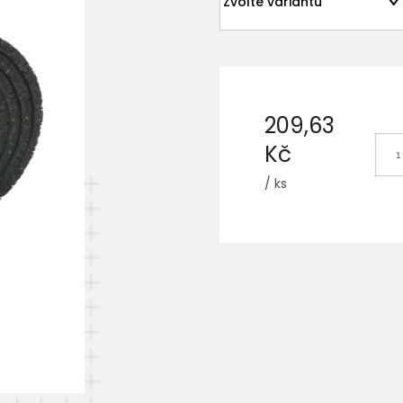
209,63
Kč
/ ks
Měrná
cena: