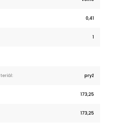
0,41
1
eriál
:
pryž
173,25
173,25