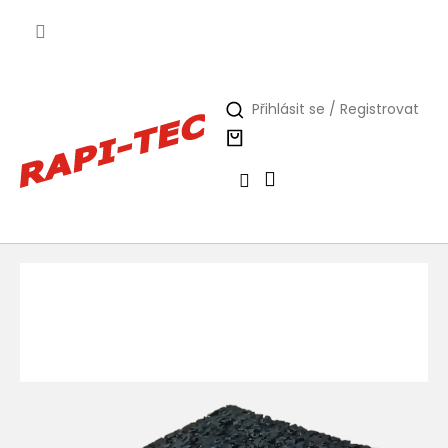
Přejít
na
obsah
Přihlásit se / Registrovat
Nákupní
košík