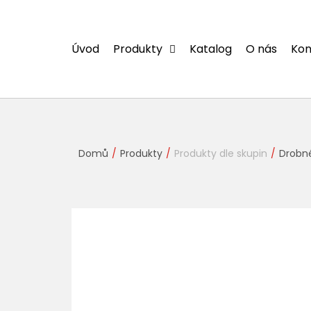
Přejít
na
obsah
Úvod
Produkty
Katalog
O nás
Kon
Domů
Produkty
Produkty dle skupin
Drobné