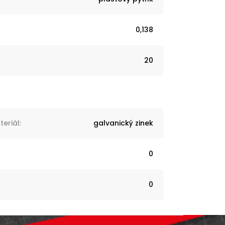
0,138
20
eriál
:
galvanický zinek
0
0