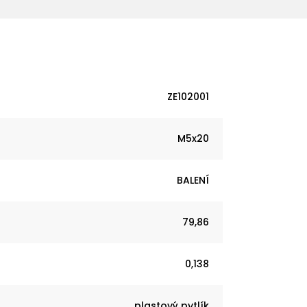
ZE102001
M5x20
BALENÍ
79,86
0,138
plastový pytlík