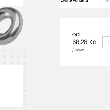
od
68,28 Kč
/ balení
Měrná
cena: