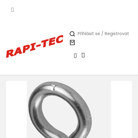
Přejít
na
obsah
Přihlásit se / Registrovat
Nákupní
košík