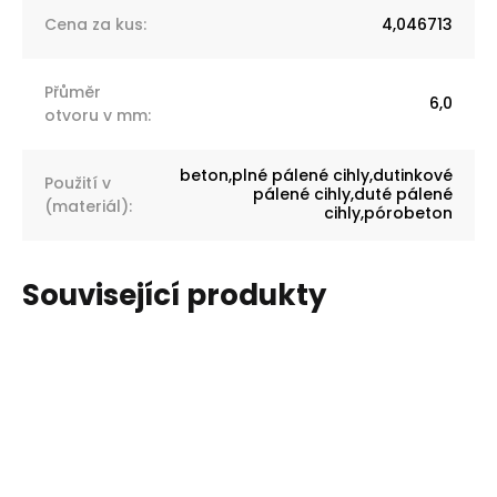
Cena za kus
:
4,046713
Přůměr
6,0
otvoru v mm
:
beton,plné pálené cihly,dutinkové
Použití v
pálené cihly,duté pálené
(materiál)
:
cihly,pórobeton
Související produkty