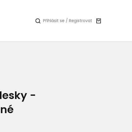
Nákupní
Přihlásit se / Registrovat
košík
desky -
ané