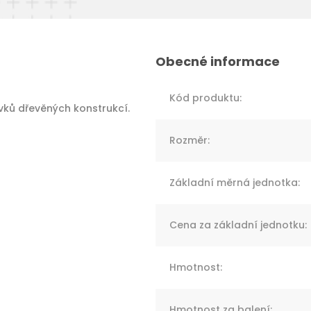
Kód produktu
:
vků dřevěných konstrukcí.
Rozměr
:
Základní měrná jednotka
:
Cena za základní jednotku
:
Hmotnost
:
Hmotnost za balení
: