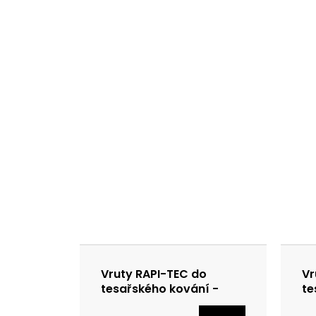
Vruty RAPI-TEC do
Vr
tesařského kování -
te
speciální povrchová
zi