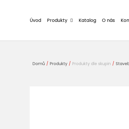
Přejít
na
obsah
Úvod
Produkty
Katalog
O nás
Kon
Domů
Produkty
Produkty dle skupin
Staveb