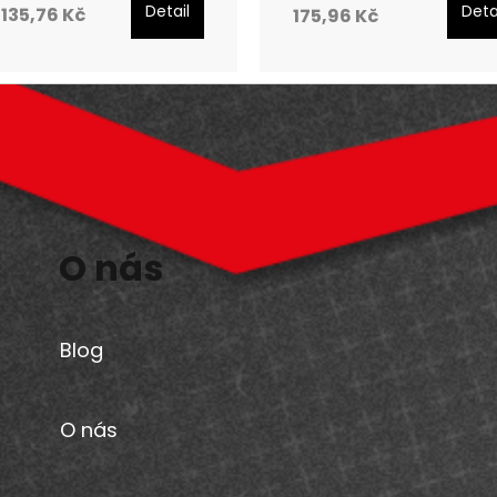
Detail
Deta
135,76 Kč
175,96 Kč
O nás
Blog
O nás