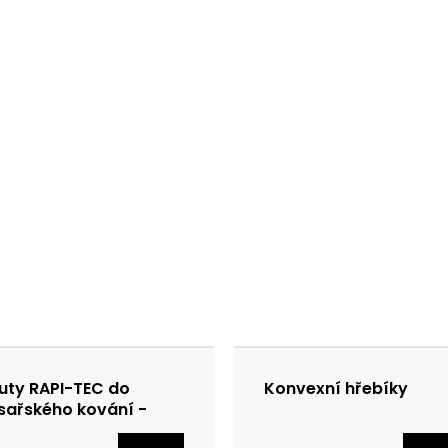
uty RAPI-TEC do
Konvexní hřebíky
sařského kování -
nkované