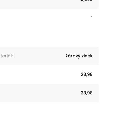
1
eriál
:
žárový zinek
23,98
23,98