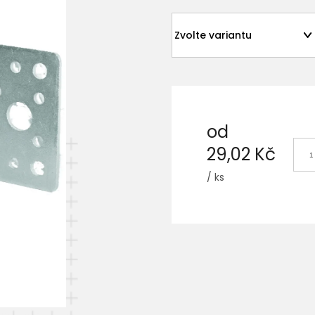
od
29,02 Kč
/ ks
Měrná
cena: