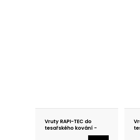
Vruty RAPI-TEC do
Vr
tesařského kování -
te
speciální povrchová
zi