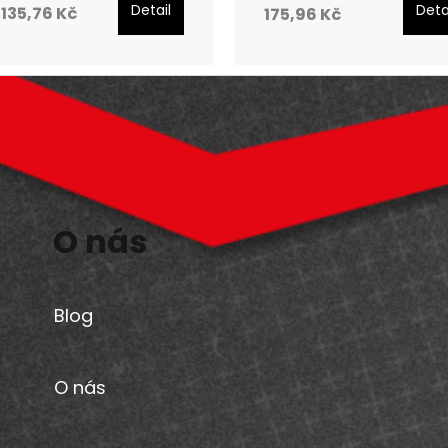
Detail
Deta
135,76 Kč
175,96 Kč
O nás
Blog
O nás