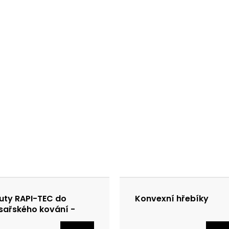
uty RAPI-TEC do
Konvexní hřebíky
sařského kování -
nkované