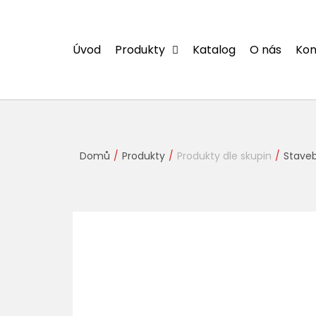
Přejít
na
obsah
Úvod
Produkty
Katalog
O nás
Kon
Domů
Produkty
Produkty dle skupin
Staveb