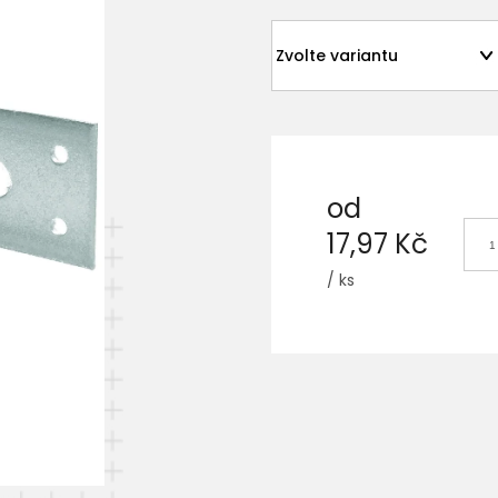
od
17,97 Kč
/ ks
Měrná
cena: