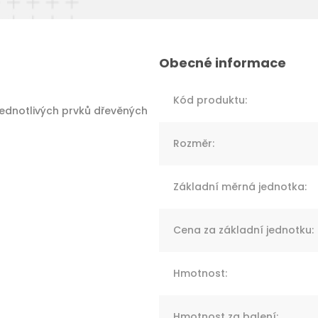
Kód produktu
:
ednotlivých prvků dřevěných
Rozměr
:
Základní měrná jednotka
:
Cena za základní jednotku
:
Hmotnost
:
Hmotnost za balení
: