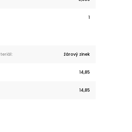
1
eriál
:
žárový zinek
14,85
14,85