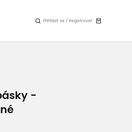
Nákupní
Přihlásit se / Registrovat
košík
pásky -
ané