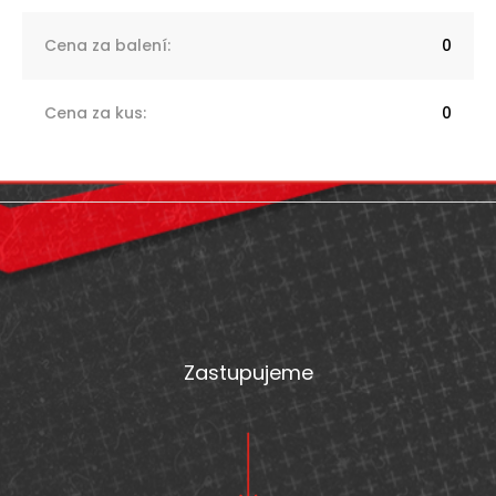
Cena za balení
:
0
Cena za kus
:
0
Z
á
p
a
t
Zastupujeme
í