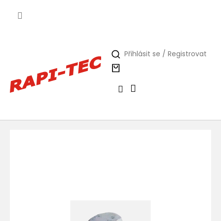
Přejít
na
obsah
Přihlásit se / Registrovat
Nákupní
košík