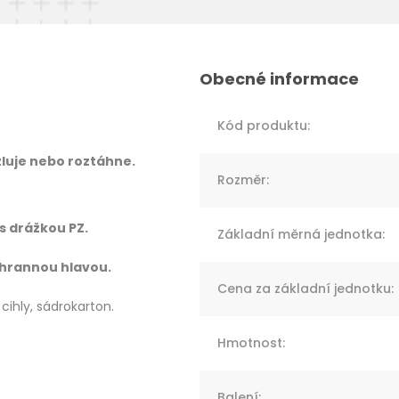
Kód produktu
:
luje nebo roztáhne.
Rozměr
:
 s drážkou PZ.
Základní měrná jednotka
:
6 hrannou hlavou.
Cena za základní jednotku
:
cihly, sádrokarton.
Hmotnost
:
Balení
: