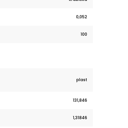
0,052
100
plast
131,846
1,31846