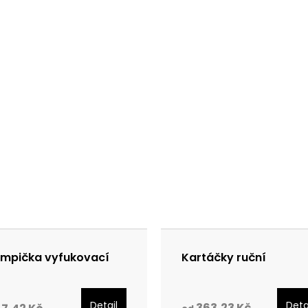
mpička vyfukovací
Kartáčky ruční
Detail
Deta
363,23 Kč