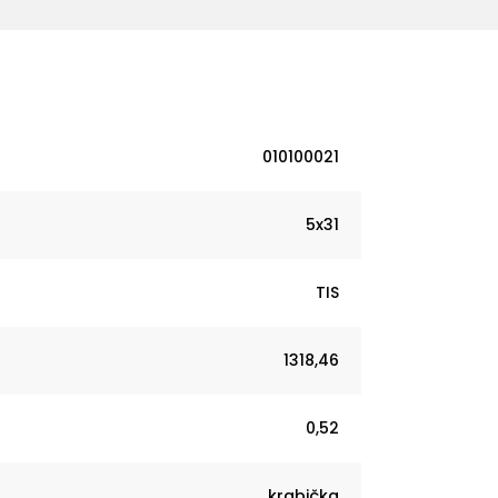
010100021
5x31
TIS
1318,46
0,52
krabička