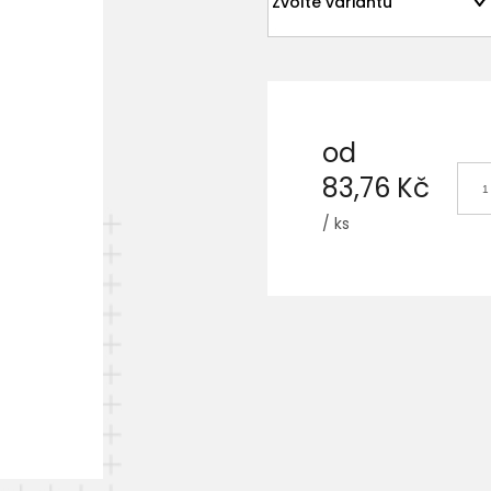
od
83,76 Kč
/ ks
Měrná
cena: