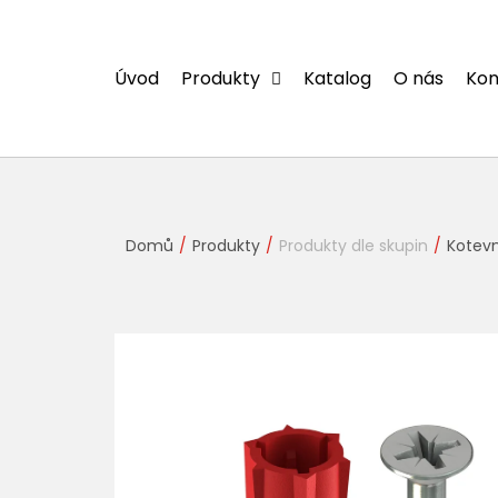
Přejít
na
obsah
Úvod
Produkty
Katalog
O nás
Kon
Domů
Produkty
Produkty dle skupin
Kotevn