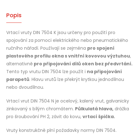
Popis
Vrtací vruty DIN 7504 K jsou určeny pro použití pro
spojování za pomoci elektrického nebo pneumatického
ručního nářadí. Používají se zejména
pro spojení
plastového profilu okna s vnitřní kovovou výztuhou
,
alternativně
pro připojování dílů oken bez předvrtání.
Tento typ vrutu DIN 7504 lze použít i
na připojování
parapetů
. Hlavu vrutů lze překrýt krytkou jednodílnou
nebo dvoudílnou.
Vrtací vrut DIN 7504 N je ocelový, kalený vrut, galvanicky
zinkovaný s bílým chromátem.
Půlkulatá hlava,
drážka
pro šroubování PH 2, závit do kovu,
vrtací špička.
Vruty konstrukčně plní požadavky normy DIN 7504.