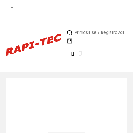
Přejít
na
obsah
Přihlásit se / Registrovat
Nákupní
košík