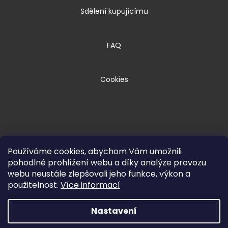
Sdělení kupujícímu
FAQ
Cookies
Používáme cookies, abychom Vám umožnili
pohodlné prohlížení webu a díky analýze provozu
webu neustále zlepšovali jeho funkce, výkon a
Copyright 2026
HPM TEC, s.r.o.
. Všechna
použitelnost.
Více informací
práva vyhrazena.
Nastavení
Vytvořil Shoptet Premium