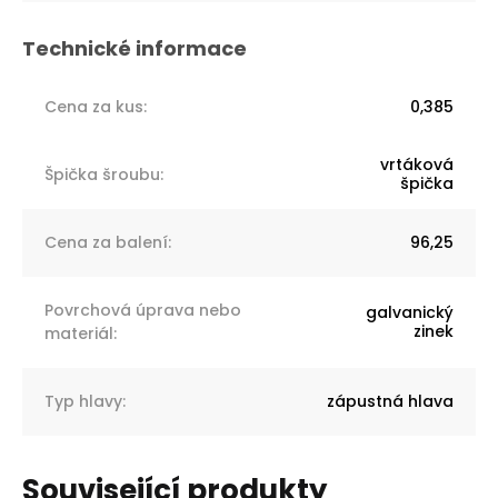
Cena za kus
:
0,385
vrtáková
Špička šroubu
:
špička
Cena za balení
:
96,25
Povrchová úprava nebo
galvanický
zinek
materiál
:
Typ hlavy
:
zápustná hlava
Související produkty