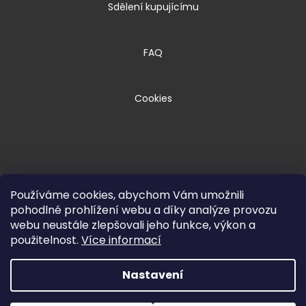
Sdělení kupujícímu
FAQ
Cookies
Používáme cookies, abychom Vám umožnili
pohodlné prohlížení webu a díky analýze provozu
webu neustále zlepšovali jeho funkce, výkon a
Copyright 2026
HPM TEC, s.r.o.
. Všechna
použitelnost.
Více informací
práva vyhrazena.
Nastavení
Vytvořil Shoptet Premium