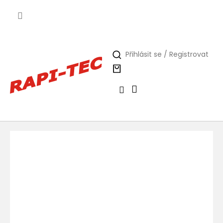
Přejít
na
obsah
Přihlásit se / Registrovat
Nákupní
košík