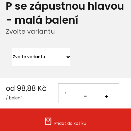
P se zápustnou hlavou
- malá balení
Zvolte variantu
od
98,88 Kč
/ balení
Měrná
cena:
Přidat do košíku