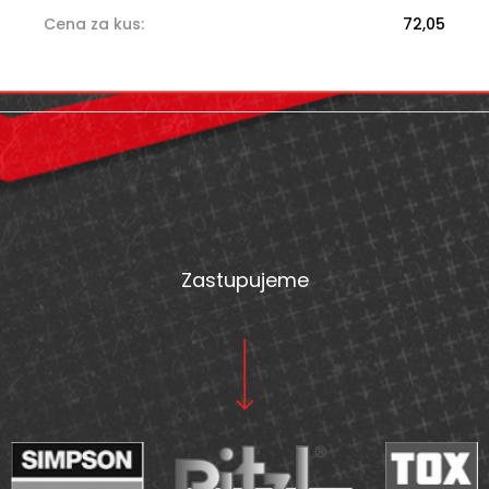
Cena za kus
:
72,05
Z
á
p
a
t
Zastupujeme
í