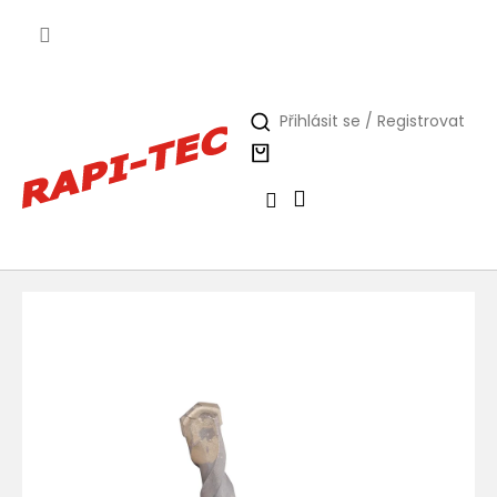
Přejít
na
obsah
Přihlásit se / Registrovat
Nákupní
košík