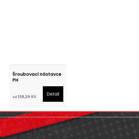
Šroubovací nástavce
PH
Detail
138,29 Kč
od
Z
á