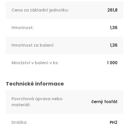
Cena za základní jednotku
:
261,8
Hmotnost
:
1,36
Hmotnost za balení
:
1,36
Množství v balení v ks
:
1 000
Povrchová úprava nebo
černý fosfát
materiál
:
Drážka
:
PH2