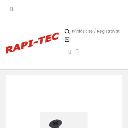
Přejít
na
obsah
Přihlásit se / Registrovat
Nákupní
košík