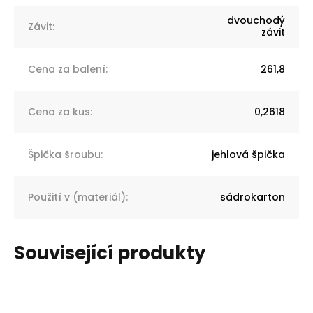
dvouchodý
Závit
:
závit
Cena za balení
:
261,8
Cena za kus
:
0,2618
Špička šroubu
:
jehlová špička
Použití v (materiál)
:
sádrokarton
Související produkty