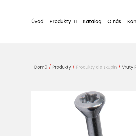
Přejít
na
obsah
Úvod
Produkty
Katalog
O nás
Kon
Domů
Produkty
Produkty dle skupin
Vruty 