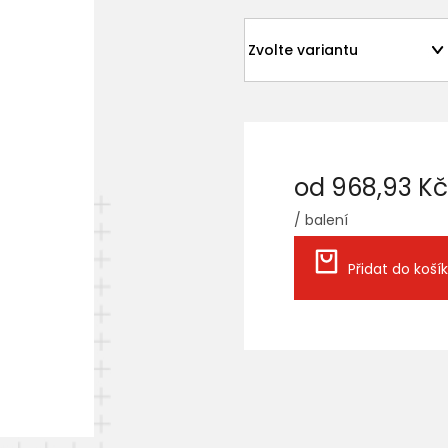
od
968,93 Kč
/ balení
Měrná
cena:
Přidat do koší