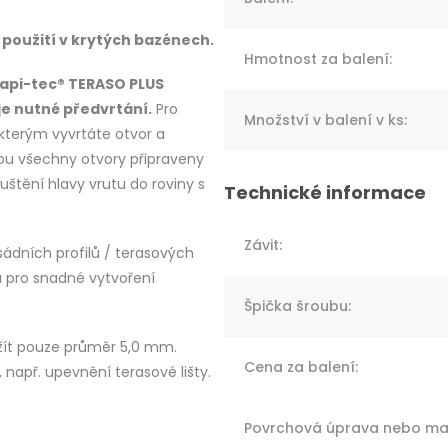
použití v krytých bazénech.
Hmotnost za balení
:
Rapi-tec® TERASO PLUS
je nutné předvrtání.
Pro
Množství v balení v ks
:
 kterým vyvrtáte otvor a
sou všechny otvory připraveny
uštění hlavy vrutu do roviny s
Závit
:
asádních profilů / terasových
 pro snadné vytvoření
Špička šroubu
:
žít pouze průměr 5,0 mm.
Cena za balení
:
apř. upevnění terasové lišty.
Povrchová úprava nebo mat