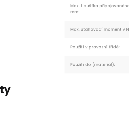
Max. tloušťka připojovaného
mm
:
Max. utahovací moment v 
Použití v provozní třídě
:
Použití do (materiál)
:
ty