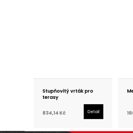
Stupňovitý vrták pro
Me
terasy
Detail
834,14 Kč
16