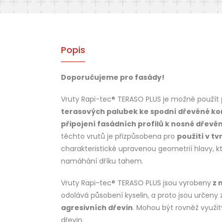
Popis
Doporučujeme pro fasády!
Vruty Rapi-tec® TERASO PLUS je možné použít
terasových palubek ke spodní dřevěné ko
připojení fasádních profilů k nosné dřevě
těchto vrutů je přizpůsobena pro
použití v t
charakteristické upravenou geometrií hlavy, kt
namáhání dříku tahem.
Vruty Rapi-tec® TERASO PLUS jsou vyrobeny
z 
odolává působení kyselin, a proto jsou určeny
agresivních dřevin
. Mohou být rovněž využity
dřevin.