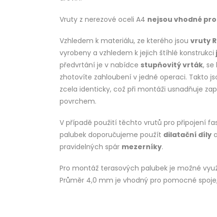
Vruty z nerezové oceli A4
nejsou vhodné pro 
Vzhledem k materiálu, ze kterého jsou
vruty 
vyrobeny a vzhledem k jejich štíhlé konstrukci
předvrtání je v nabídce
stupňovitý vrták
, se
zhotovíte zahloubení v jedné operaci. Takto j
zcela identicky, což při montáži usnadňuje zap
povrchem.
V případě použití těchto vrutů pro připojení f
palubek doporučujeme použít
dilatační díly
a
pravidelných spár
mezerníky
.
Pro montáž terasových palubek je možné vyu
Průměr 4,0 mm je vhodný pro pomocné spoje, n