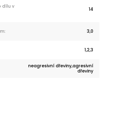
 dílu v
14
Nm
:
3,0
1,2,3
neagresivní dřeviny,agresivní
dřeviny