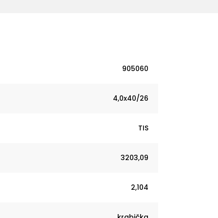
905060
4,0x40/26
TIS
3203,09
2,104
krabička