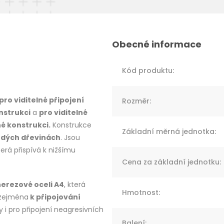
Kód produktu
:
pro viditelné připojení
Rozměr
:
nstrukci
a
pro viditelné
né konstrukci.
Konstrukce
Základní měrná jednotka
:
vrdých dřevinách
. Jsou
erá přispívá k nižšímu
Cena za základní jednotku
:
nerezové oceli A4
, která
Hmotnost
:
 zejména
k připojování
 i pro připojení neagresivních
Balení
: