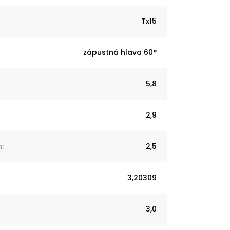
Tx15
zápustná hlava 60°
5,8
2,9
m
:
2,5
3,20309
3,0