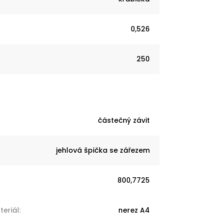
0,526
250
částečný závit
jehlová špička se zářezem
800,7725
eriál
:
nerez A4