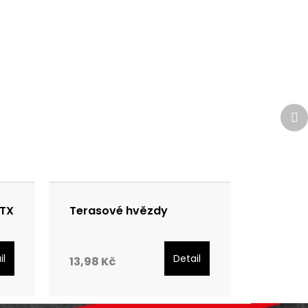
Da
pr
 TX
Terasové hvězdy
il
Detail
13,98 Kč