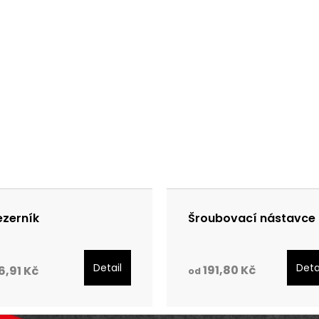
zerník
Šroubovací nástavce
Detail
Deta
191,80 Kč
6,91 Kč
od