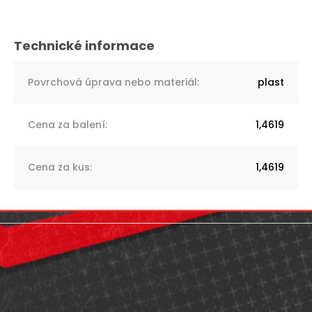
Povrchová úprava nebo materiál
:
plast
Cena za balení
:
1,4619
Cena za kus
:
1,4619
Z
á
p
a