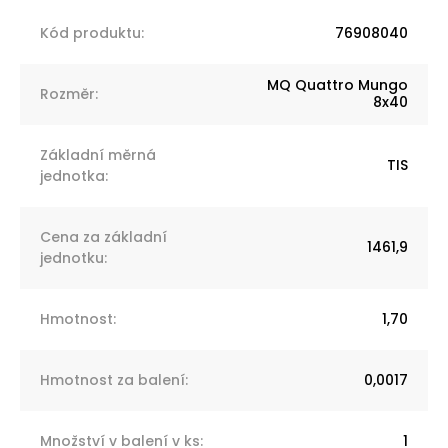
Kód produktu
:
76908040
MQ Quattro Mungo
Rozměr
:
8x40
Základní měrná
TIS
jednotka
:
Cena za základní
1461,9
jednotku
:
Hmotnost
:
1,70
Hmotnost za balení
:
0,0017
Množství v balení v ks
:
1