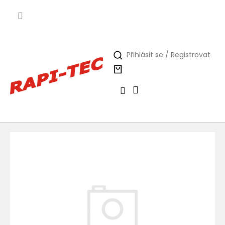
Přejít
na
obsah
Přihlásit se / Registrovat
Nákupní
košík