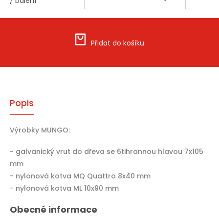
/ balení
Měrná
cena:
Přidat do košíku
Popis
Výrobky MUNGO:
- galvanický vrut do dřeva se 6tihrannou hlavou 7x105
mm
- nylonová kotva MQ Quattro 8x40 mm
- nylonová kotva ML 10x90 mm