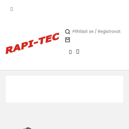
Přejít
na
obsah
Přihlásit se / Registrovat
Nákupní
košík