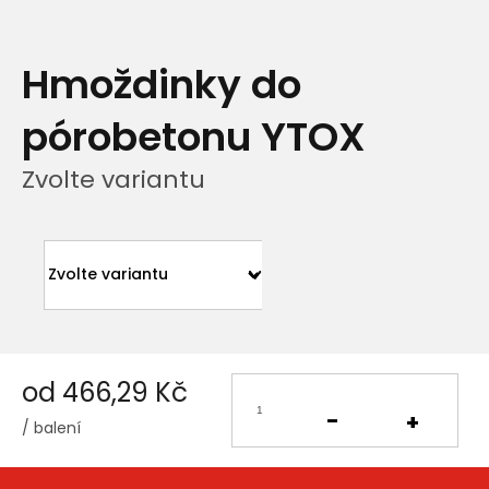
Hmoždinky do
pórobetonu YTOX
Zvolte variantu
od
466,29 Kč
/ balení
Měrná
cena: