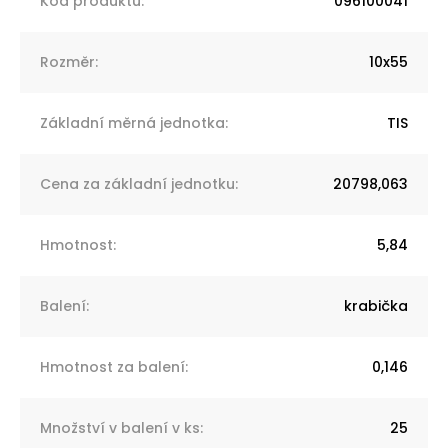
Kód produktu
:
096100041
Rozměr
:
10x55
Základní měrná jednotka
:
TIS
Cena za základní jednotku
:
20798,063
Hmotnost
:
5,84
Balení
:
krabička
Hmotnost za balení
:
0,146
Množství v balení v ks
:
25