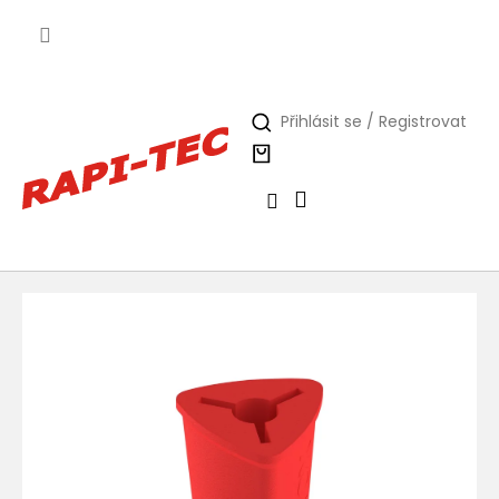
Přejít
na
obsah
Přihlásit se / Registrovat
Nákupní
košík