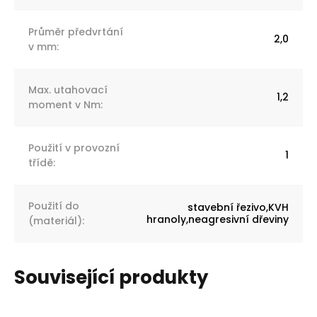
Průměr předvrtání
2,0
v mm
:
Max. utahovací
1,2
moment v Nm
:
Použití v provozní
1
třídě
:
Použití do
stavební řezivo,KVH
hranoly,neagresivní dřeviny
(materiál)
:
Související produkty