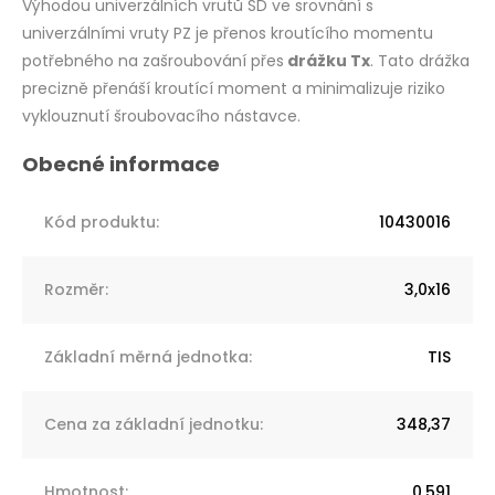
Výhodou univerzálních vrutů SD ve srovnání s
univerzálními vruty PZ je přenos kroutícího momentu
potřebného na zašroubování přes
drážku Tx
. Tato drážka
precizně přenáší kroutící moment a minimalizuje riziko
vyklouznutí šroubovacího nástavce.
Kód produktu
:
10430016
Rozměr
:
3,0x16
Základní měrná jednotka
:
TIS
Cena za základní jednotku
:
348,37
Hmotnost
:
0,591