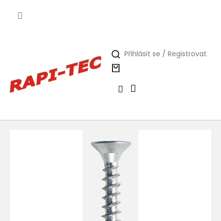
Přejít
na
obsah
Přihlásit se / Registrovat
Nákupní
košík