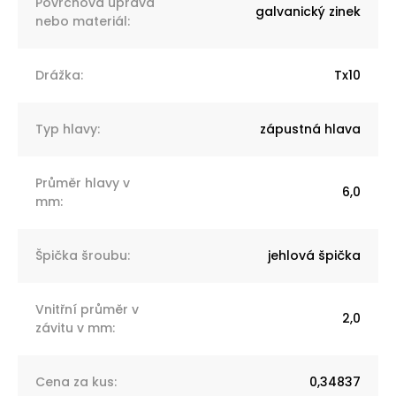
Povrchová úprava
galvanický zinek
nebo materiál
:
Drážka
:
Tx10
Typ hlavy
:
zápustná hlava
Průměr hlavy v
6,0
mm
:
Špička šroubu
:
jehlová špička
Vnitřní průměr v
2,0
závitu v mm
:
Cena za kus
:
0,34837