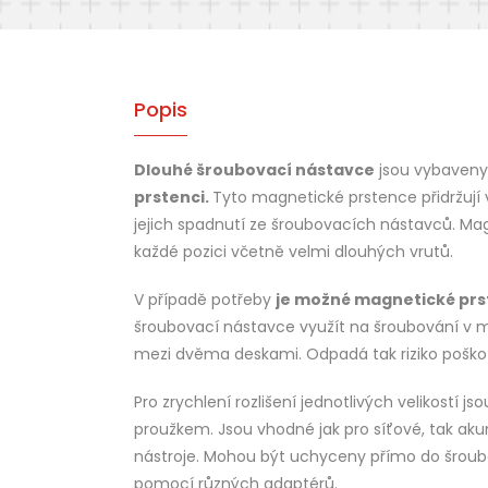
Popis
Dlouhé šroubovací nástavce
jsou vybaven
prstenci.
Tyto magnetické prstence přidržují v
jejich spadnutí ze šroubovacích nástavců. Mag
každé pozici včetně velmi dlouhých vrutů.
V případě potřeby
je možné magnetické pr
šroubovací nástavce využít na šroubování v 
mezi dvěma deskami. Odpadá tak riziko poškoz
Pro zrychlení rozlišení jednotlivých velikostí
proužkem. Jsou vhodné jak pro síťové, tak ak
nástroje. Mohou být uchyceny přímo do šroub
pomocí různých adaptérů.