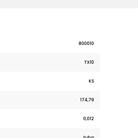
800010
TX10
KS
174,79
0,012
tuba