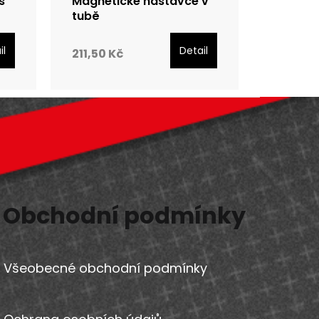
s
Magnetické nástavce v
tubě
il
Detail
211,50 Kč
Obchodní podmínky
Všeobecné obchodní podmínky