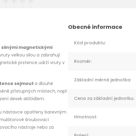
Kód produktu
:
y
silnými magnetickými
ruty velkou silou a zabraňují
Rozměr
:
netické prstence udrží vruty v
Základní měrná jednotka
:
stence sejmout
a dlouhé
méně přístupných místech, např.
Cena za základní jednotku
:
ení desek sklíčidlem.
 jsou nástavce opatřeny barevným
Hmotnost
:
umulátorové šroubovací
ovacího nástroje nebo za
Balení
: