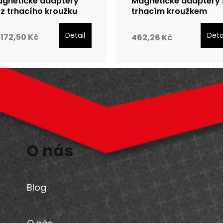
gnetické adaptéry
Magnetické adaptéry 
z trhacího kroužku
trhacím kroužkem
Detail
Deta
172,50 Kč
462,26 Kč
O nás
Blog