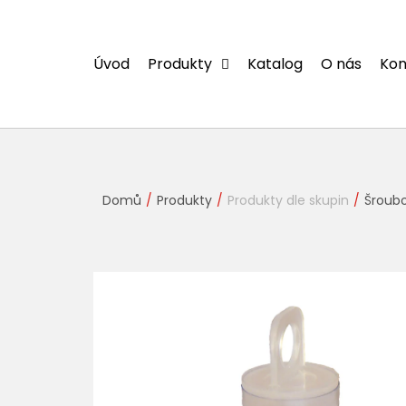
Přejít
na
obsah
Úvod
Produkty
Katalog
O nás
Kon
Domů
Produkty
Produkty dle skupin
Šroubo