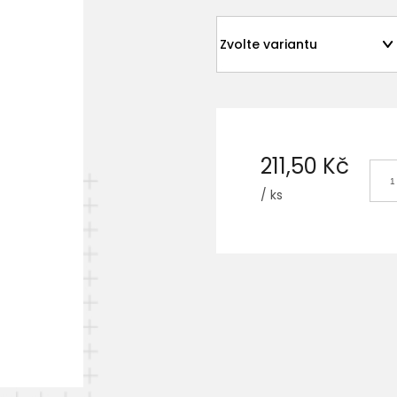
211,50 Kč
/ ks
Měrná
cena: