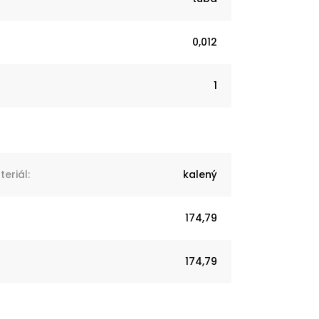
0,012
1
eriál
:
kalený
174,79
174,79