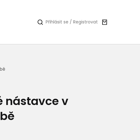
Nákupní
Přihlásit se / Registrovat
košík
ubě
 nástavce v
ubě