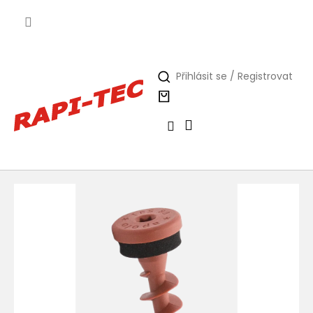
Přejít
na
obsah
Přihlásit se / Registrovat
Nákupní
košík