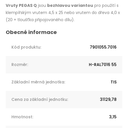
Vruty PEGAS Q
jsou
bezhlavou variantou
pro použití s
klempířským vrutem 4,5 x 25 nebo vrutem do dřeva 4,0 x
(20 + tloušťka připojovaného dílu).
Kód produktu
:
7901055.7016
Rozměr
:
H-RAL7016 55
Základní měrná jednotka
:
TIS
Cena za základní jednotku
:
31129,78
Hmotnost
:
3,15