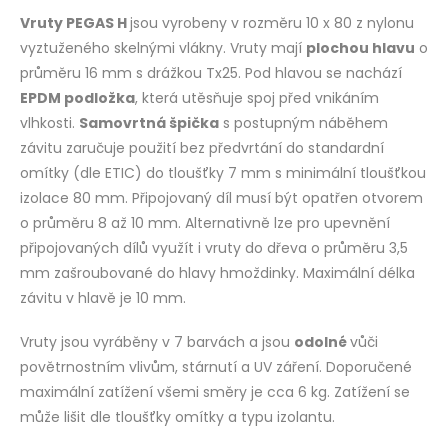
Vruty PEGAS H
jsou vyrobeny v rozměru 10 x 80 z nylonu
vyztuženého skelnými vlákny. Vruty mají
plochou hlavu
o
průměru 16 mm s drážkou Tx25. Pod hlavou se nachází
EPDM podložka
, která utěsňuje spoj před vnikáním
vlhkosti.
Samovrtná špička
s postupným náběhem
závitu zaručuje použití bez předvrtání do standardní
omítky (dle ETIC) do tloušťky 7 mm s minimální tloušťkou
izolace 80 mm. Připojovaný díl musí být opatřen otvorem
o průměru 8 až 10 mm. Alternativně lze pro upevnění
připojovaných dílů využít i vruty do dřeva o průměru 3,5
mm zašroubované do hlavy hmoždinky. Maximální délka
závitu v hlavě je 10 mm.
Vruty jsou vyráběny v 7 barvách a jsou
odolné
vůči
povětrnostním vlivům, stárnutí a UV záření. Doporučené
maximální zatížení všemi směry je cca 6 kg. Zatížení se
může lišit dle tloušťky omítky a typu izolantu.