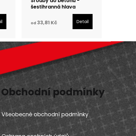
Šrouby do betonu -
šestihranná hlava
il
Detail
33,81 Kč
od
Obchodní podmínky
Všeobecné obchodní podmínky