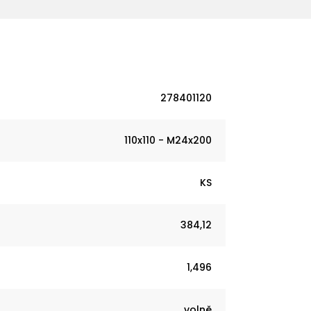
278401120
110x110 - M24x200
KS
384,12
1,496
volně