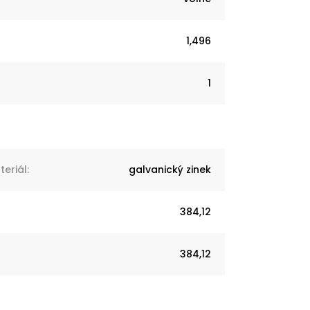
1,496
1
eriál
:
galvanický zinek
384,12
384,12