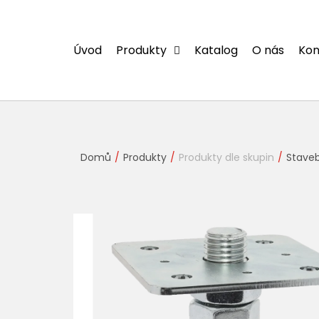
Přejít
na
obsah
Úvod
Produkty
Katalog
O nás
Kon
Domů
Produkty
Produkty dle skupin
Staveb