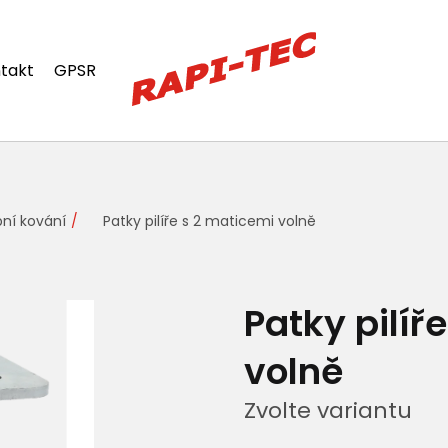
takt
GPSR
ní kování
Patky pilíře s 2 maticemi volně
Patky pilíř
volně
Zvolte variantu