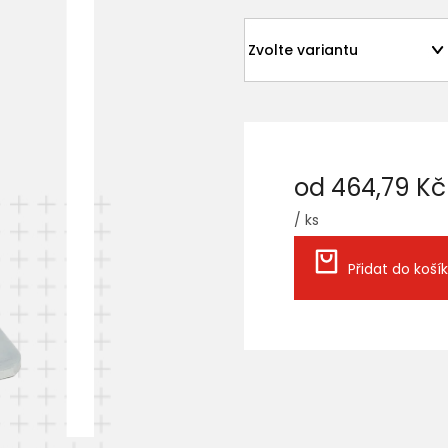
od
464,79 Kč
/ ks
Měrná
cena:
Přidat do koší