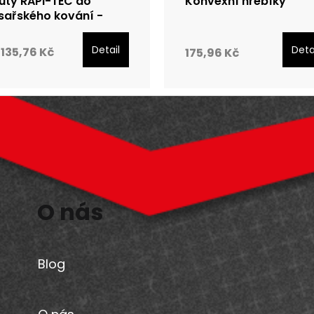
uty RAPI-TEC do
Konvexní hřebíky
sařského kování -
nkované
Detail
Deta
135,76 Kč
175,96 Kč
O nás
Blog